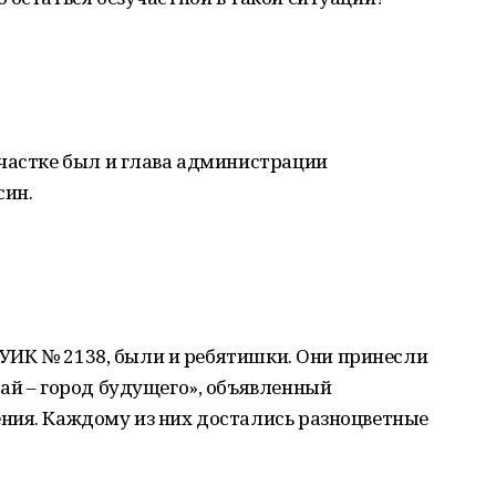
участке был и глава администрации
син.
в УИК № 2138, были и ребятишки. Они принесли
ай – город будущего», объявленный
ния. Каждому из них достались разноцветные