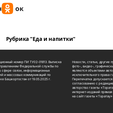
Рубрика "Еда и напитки"
ционный номер ПИ ТУ02-01813. Выписка
Новости, статьи, другие 
Управлением Федеральной службы по
фото-, видео-, графичес
в сфере связи, информационных
являются объектами авто
ий и массовых коммуникаций по
исключительного права г
ке Башкортостан от 19.05.2025 г.
Перепечатка допускается 
согласованию с редакцие
авторство газеты «Тората
интернет-изданий прямая
на сайт газеты «Торатау»