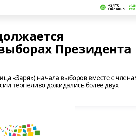
+24 °С
Ыш
Облачно
тел
должается
 выборах Президента
ица «Заря») начала выборов вместе с член
сии терпеливо дожидались более двух