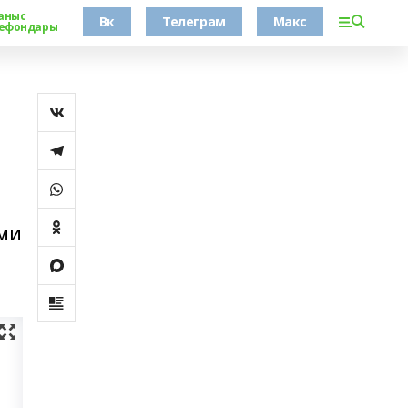
аныс
Вк
Телеграм
Макс
ефондары
ами