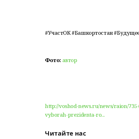
#УчастОК #Башкортостан #Будуще
Фото:
автор
http://voshod-news.ru/news/raion/735
vyborah-prezidenta-ro...
Читайте нас