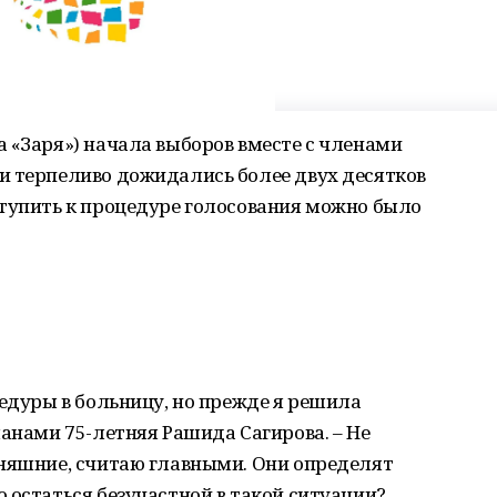
 «Заря») начала выборов вместе с членами
и терпеливо дожидались более двух десятков
ступить к процедуре голосования можно было
цедуры в больницу, но прежде я решила
ланами 75-летняя Рашида Сагирова. – Не
дняшние, считаю главными. Они определят
 остаться безучастной в такой ситуации?