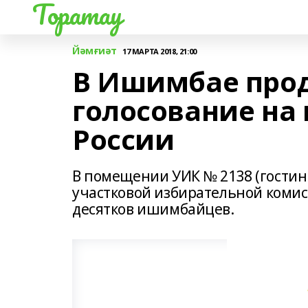
Торатау
Йәмғиәт
17 МАРТА 2018, 21:00
В Ишимбае про
голосование на
России
В помещении УИК № 2138 (гостин
участковой избирательной комис
десятков ишимбайцев.