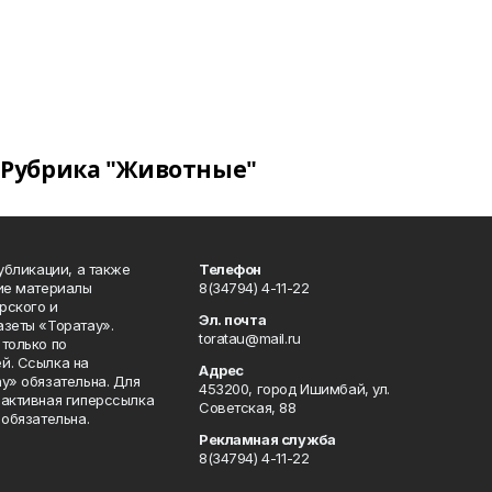
Рубрика "Животные"
публикации, а также
Телефон
кие материалы
8(34794) 4-11-22
рского и
Эл. почта
азеты «Торатау».
toratau@mail.ru
только по
й. Ссылка на
Адрес
у» обязательна. Для
453200, город Ишимбай, ул.
 активная гиперссылка
Советская, 88
 обязательна.
Рекламная служба
8(34794) 4-11-22