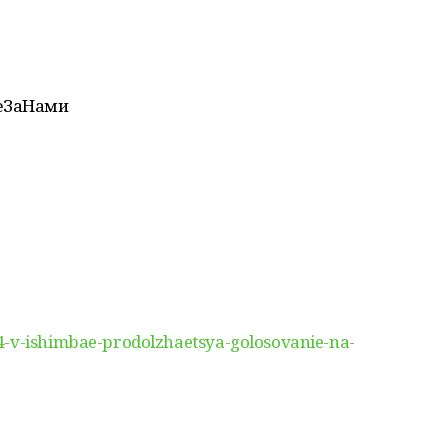
еЗаНами
4-v-ishimbae-prodolzhaetsya-golosovanie-na-