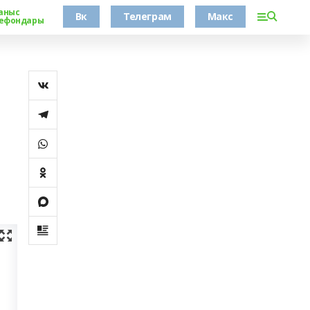
аныс
Вк
Телеграм
Макс
ефондары