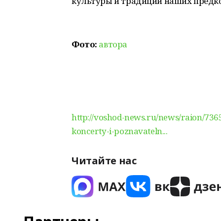
культуры и традиций наших предко
Фото:
автора
http://voshod-news.ru/news/raion/736
koncerty-i-poznavateln...
Читайте нас