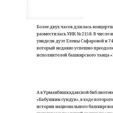
Более двух часов длилась концертн
разместилась УИК № 2158. В числе 
увидели дуэт Елены Сафаровой и 7
который недавно успешно преодоле
исполнителей башкирского танца «
А в Урманбишкадакской библиотек
«Бабушкин сундук», в ходе которог
истории национального башкирског