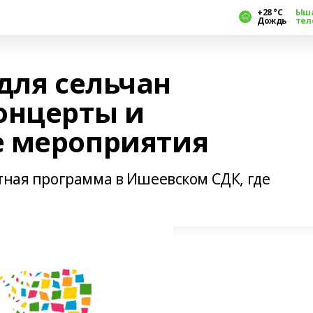
+28 °С
Ыш
Дождь
тел
для сельчан
онцерты и
е мероприятия
тная программа в Ишеевском СДК, где