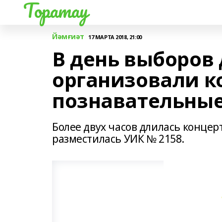
Торатау
Йәмғиәт
17 МАРТА 2018, 21:00
В день выборов 
организовали к
познавательны
Более двух часов длилась концер
разместилась УИК № 2158.