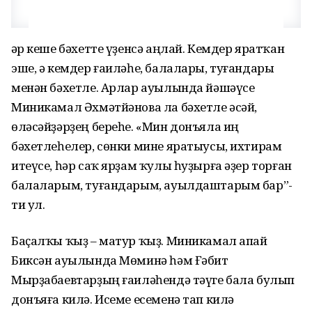
Һәр кеше бәхетте үҙенсә аңлай. Кемдер яратҡан
эше, ә кемдер ғаиләһе, балалары, туғандары
менән бәхетле. Арлар ауылында йәшәүсе
Миникамал Әхмәтйәнова ла бәхетле әсәй,
өләсәйҙәрҙең береһе. «Мин донъяла иң
бәхетлеһелер, сөнки мине яратыусы, ихтирам
итеүсе, һәр саҡ ярҙам ҡулы һуҙырға әҙер торған
балаларым, туғандарым, ауылдаштарым бар”-
ти ул.
Баҫалҡы ҡыҙ – матур ҡыҙ. Миникамал апай
Биксән ауылында Мөминә һәм Ғәбит
Мырҙабаевтарҙың ғаиләһендә тәүге бала булып
донъяға килә. Исеме есеменә тап килә