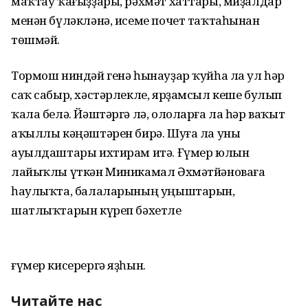
маҡтау ҡағыҙҙары, рәхмәт хаттары, миҙалдар
менән бүләкләнә, исеме почет таҡтаһынан
төшмәй.
Тормош ниндәй генә һынауҙар ҡуйһа ла ул һәр
саҡ сабыр, хәстәрлекле, ярҙамсыл кеше булып
ҡала белә. Йәштәргә лә, ололарға ла һәр ваҡыт
аҡыллы кәңәштәрен бирә. Шуға ла уны
ауылдаштары ихтирам итә. Ғүмер юлын
лайыҡлы үткән Миникамал Әхмәтйәноваға
һаулыҡта, балаларының уңыштарын,
шатлыҡтарын күреп бәхетле
ғүмер кисерергә яҙһын.
Читайте нас