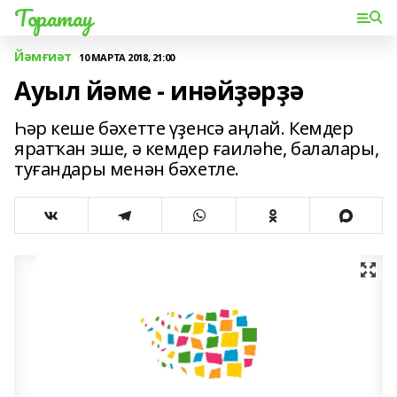
Торатау
Йәмғиәт
10 МАРТА 2018, 21:00
Ауыл йәме - инәйҙәрҙә
Һәр кеше бәхетте үҙенсә аңлай. Кемдер
яратҡан эше, ә кемдер ғаиләһе, балалары,
туғандары менән бәхетле.