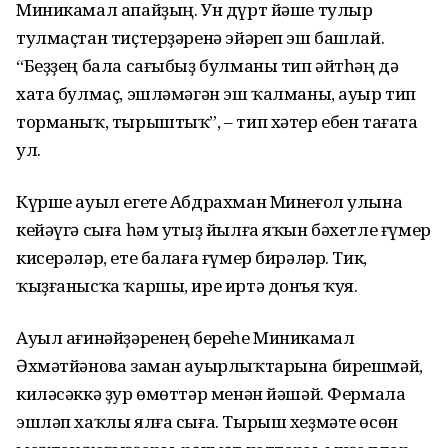
Миникамал апайҙың. Ун дүрт йәше тулыр
тулмаҫтан тиҫтерҙәренә эйәреп эш башлай.
“Беҙҙең бала сағыбыҙ булманы тип әйтһәң дә
хата булмаҫ, эшләмәгән эш ҡалманы, ауыр тип
торманыҡ, тырыштыҡ”, – тип хәтер ебен тағата
ул.
Күрше ауыл егете Абдрахман Минеғол улына
кейәүгә сыға һәм утыҙ йылға яҡын бәхетле ғүмер
кисерәләр, ете балаға ғүмер бирәләр. Тик,
ҡыҙғанысҡа ҡаршы, ире иртә донъя ҡуя.
Ауыл ағинәйҙәренең береһе Миникамал
Әхмәтйәнова заман ауырлыҡтарына бирешмәй,
киләсәккә ҙур өмөттәр менән йәшәй. Фермала
эшләп хаҡлы ялға сыға. Тырыш хеҙмәте өсөн