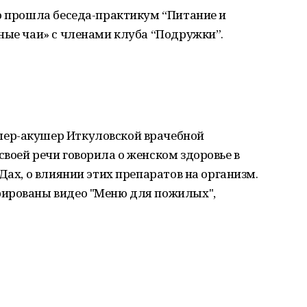
о прошла беседа-практикум “Питание и
ные чаи» с членами клуба “Подружки”.
ер-акушер Иткуловской врачебной
воей речи говорила о женском здоровье в
Дах, о влиянии этих препаратов на организм.
рированы видео "Меню для пожилых",