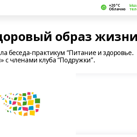
+20 °С
Ыш
Облачно
тел
доровый образ жизн
ла беседа-практикум “Питание и здоровье.
» с членами клуба “Подружки”.