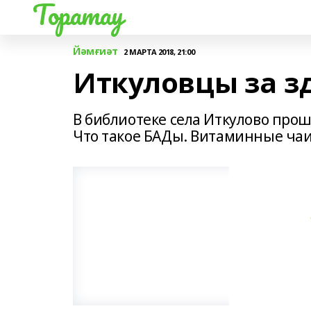
Торатау
Йәмғиәт
2 МАРТА 2018, 21:00
Иткуловцы за з
В библиотеке села Иткулово прош
Что такое БАДы. Витаминные чаи