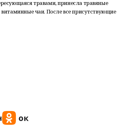
тересующаяся травами, принесла травяные
а витаминные чаи. После все присутствующие