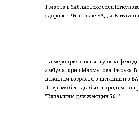
1 марта в библиотеке села Иткулов
здоровье. Что такое БАДы. Витамин
На мероприятии выступила фельдш
амбулатории Махмутова Фируза. В с
пожилом возрасте, о питании и о БА
Во время беседы были продемонст
"Витамины для женщин 50+".