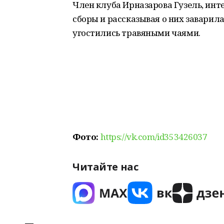
Член клуба Ирназарова Гузель, ин
сборы и рассказывая о них заварил
угостились травяными чаями.
Фото:
https://vk.com/id353426037
Читайте нас