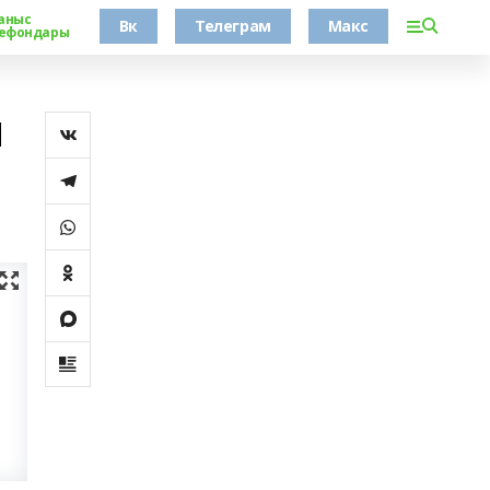
аныс
Вк
Телеграм
Макс
ефондары
и