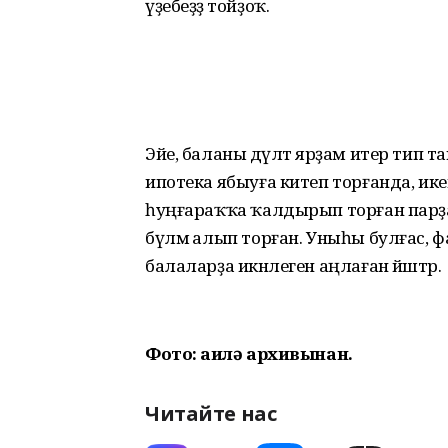
үҙебеҙҙә тойҙоҡ.
Эйе, баланы дәүләт ярҙам итер тип 
ипотека ябыуға китеп торғанда, ике
һуңғараҡҡа ҡалдырып торған парҙарғ
бүлмә алып торған. Уныһы булғас, ф
балаларҙа икәнлеген аңлаған йәштәр.
Фото: ғаилә архивынан.
Читайте нас