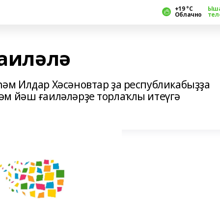
+19 °С
Ыш
Облачно
тел
ғаиләлә
әм Илдар Хәсәновтар ҙа республикабыҙҙа
әм йәш ғаиләләрҙе торлаҡлы итеүгә