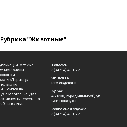
Рубрика "Животные"
публикации, а также
Телефон
кие материалы
8(34794) 4-11-22
рского и
Эл. почта
азеты «Торатау».
toratau@mail.ru
только по
й. Ссылка на
Адрес
у» обязательна. Для
453200, город Ишимбай, ул.
 активная гиперссылка
Советская, 88
 обязательна.
Рекламная служба
8(34794) 4-11-22