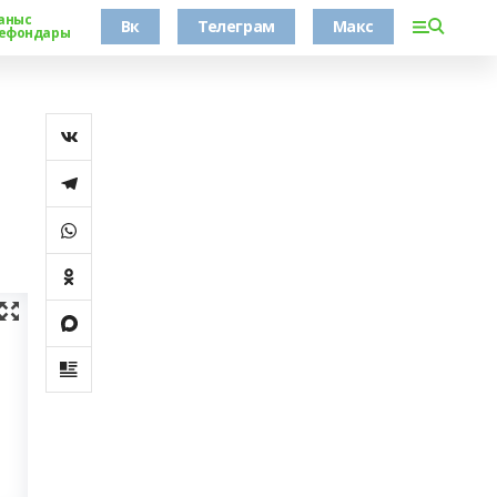
аныс
Вк
Телеграм
Макс
ефондары