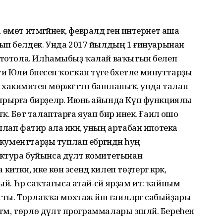
а өмөт итмәгәйнек, февралдә генә интернет аша
ҡып белдек. Унда 2017 йылдың 1 ғинуарынан
а тотола. Илһамыбыҙ ҡалай ваҡытын белеп
 Юлиә бәпесен ҡосҡан тәүге бәхетле минуттарҙы
н хакимиәтенә мөрәжәғәттән башланыҡ, унда талап
ырырға бирҙеләр. Июнь айында Күп функциялы
 Бөтә талаптарға яуап бирә инек. Ғаилә ошо
плап фатир ала икән, уның артабан ипотека
окументтарҙы туплап ебәргәндән һуң
ктура буйынса дәүләт комитетынан
ән, ике көн эсендә килеп төҙәтергә кәрәк,
й. Һәр саҡтағыса атай-әсәй ярҙам итә: ҡайным
тты. Торлаҡҡа мохтаж йәш ғаиләләргә сабыйҙары
тәм, төрлө дәүләт программалары эшләй. Береһен