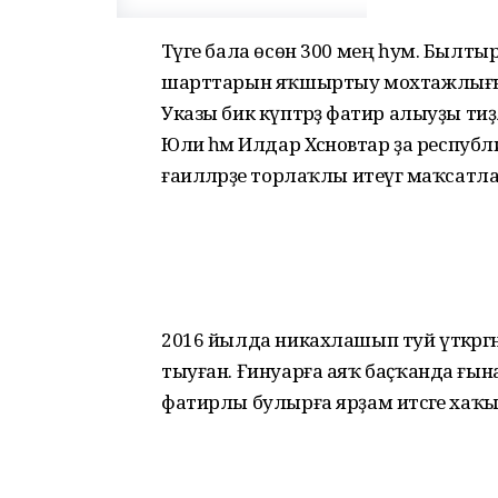
Тәүге бала өсөн 300 мең һум. Был
шарттарын яҡшыртыу мохтажлығы бу
Указы бик күптәрҙә фатир алыуҙы ти
Юлиә һәм Илдар Хәсәновтар ҙа респу
ғаиләләрҙе торлаҡлы итеүгә маҡсатл
2016 йылда никахлашып туй үткәргән
тыуған. Ғинуарға аяҡ баҫҡанда ғына д
фатирлы булырға ярҙам итәсәге хаҡында