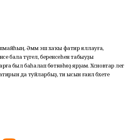
тапмайһың. Әммә эш хаҡы фатир яллауға,
нсе бала түгел, беренсеһен табыуҙы
а был баһалап бөткөһөҙ ярҙам. Хәсәновтар әлегә
атирын да туйларбыҙ, ти ысын ғаилә бәхете