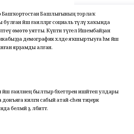
тыр Башҡортостан Башлығының торлаҡ
лған йәш ғаиләләргә социаль түләү хаҡында
ҙләтеү өмөтө уятты. Күптән түгел Ишембайҙан
бликабыҙҙа демографик хәлде яҡшыртыуға һәм йәш
анған ярҙамды алған.
 йәш ғаиләнең былтыр бәхеттәрен ишәйтеп улдары
онъяға килгән сабый атай-әсәһенә тиҙерәк
 белмәй ҙә, әлбиттә.