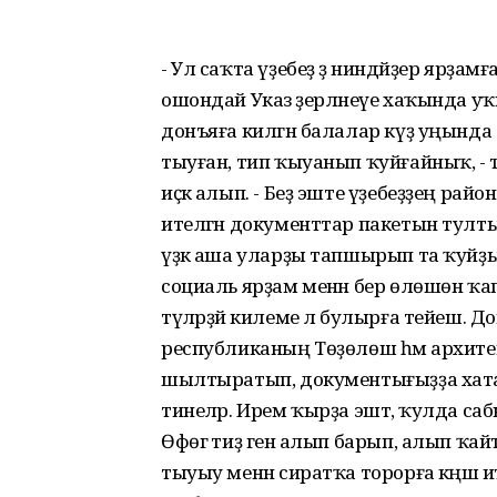
- Ул саҡта үҙебеҙ ҙә ниндәйҙер ярҙамғ
ошондай Указ әҙерләнеүе хаҡында у
донъяға килгән балалар күҙ уңынд
тыуған, тип ҡыуанып ҡуйғайныҡ, - ти
иҫкә алып. - Беҙ эште үҙебеҙҙең райо
ителгән документтар пакетын тулт
үҙәк аша уларҙы тапшырып та ҡуйҙыҡ.
социаль ярҙам менән бер өлөшөн ҡа
түләрҙәй килеме лә булырға тейеш. Д
республиканың Төҙөлөш һәм архите
шылтыратып, документығыҙҙа хата китк
тинеләр. Ирем ҡырҙа эштә, ҡулда сабы
Өфөгә тиҙ генә алып барып, алып ҡай
тыуыу менән сиратҡа торорға кәңәш и