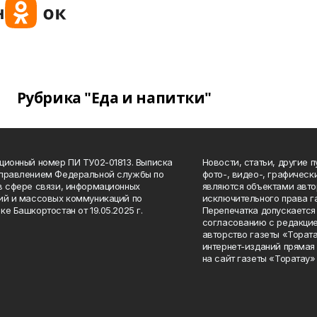
Рубрика "Еда и напитки"
ционный номер ПИ ТУ02-01813. Выписка
Новости, статьи, другие 
Управлением Федеральной службы по
фото-, видео-, графичес
в сфере связи, информационных
являются объектами авто
ий и массовых коммуникаций по
исключительного права г
ке Башкортостан от 19.05.2025 г.
Перепечатка допускается 
согласованию с редакцие
авторство газеты «Тората
интернет-изданий прямая
на сайт газеты «Торатау»