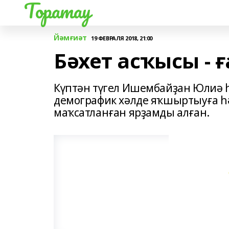
Торатау
Йәмғиәт
19 ФЕВРАЛЯ 2018, 21:00
Бәхет асҡысы - 
Күптән түгел Ишембайҙан Юлиә һ
демографик хәлде яҡшыртыуға һ
маҡсатланған ярҙамды алған.