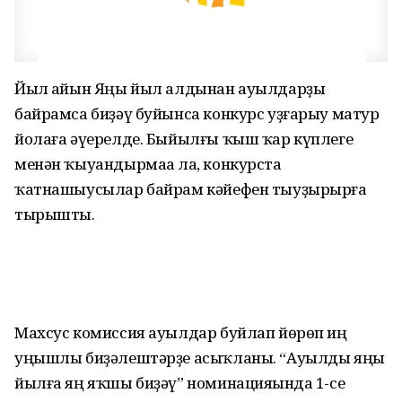
Йыл һайын Яңы йыл алдынан ауылдарҙы
байрамса биҙәү буйынса конкурс уҙғарыу матур
йолаға әүерелде. Быйылғы ҡыш ҡар күплеге
менән ҡыуандырмаһа ла, конкурста
ҡатнашыусылар байрам кәйефен тыуҙырырға
тырышты.
Махсус комиссия ауылдар буйлап йөрөп иң
уңышлы биҙәлештәрҙе асыҡланы. “Ауылды яңы
йылға яң яҡшы биҙәү” номинацияһында 1-се