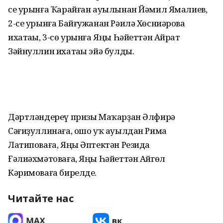
се урынға Ҡарайған ауылынан Йәмил Ямалиев,
2-се урынға Байғужанан Рәилә Хөсниәрова
ихатаһы, 3-сө урынға Яңы Һәйеттән Айрат
Зәйнуллин ихатаһы эйә булды.
Дәртләндереү призы Маҡарҙан Әлфирә
Сәғиҙуллинаға, ошо уҡ ауылдан Рима
Латиповаға, Яңы Әптектән Резида
Ғәлиәхмәтоваға, Яңы Һәйеттән Айгөл
Кәримоваға бирелде.
Читайте нас