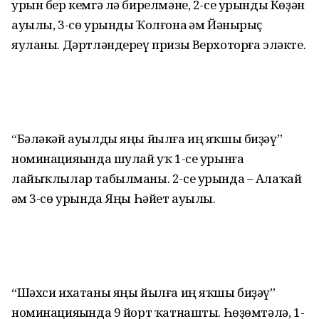
урын бер кемгә лә бирелмәне, 2-се урынды Көҙән
ауылы, 3-сө урынды Ҡолғона һәм Йәнырыҫ
яуланы. Дәртләндереү призы Верхоторға эләкте.
“Бәләкәй ауылды яңы йылға иң яҡшы биҙәү”
номинацияһында шулай уҡ 1-се урынға
лайыҡлылар табылманы. 2-се урында – Алаҡай
һәм 3-сө урында Яңы Һәйет ауылы.
“Шәхси ихатаны яңы йылға иң яҡшы биҙәү”
номинацияһында 9 йорт ҡатнашты. Һөҙөмтәлә, 1-