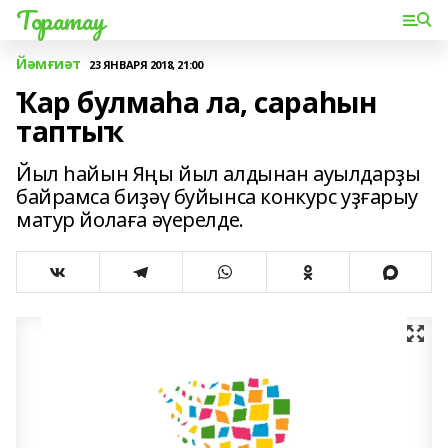
Торатау
Йәмғиәт
23 ЯНВАРЯ 2018, 21:00
Ҡар булмаһа ла, сараһын
таптыҡ
Йыл һайын Яңы йыл алдынан ауылдарҙы
байрамса биҙәү буйынса конкурс уҙғарыу
матур йолаға әүерелде.