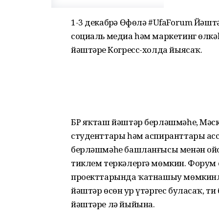
1-3 декабрҙә Өфөлә #UfaForum Йәш
социаль медиа һәм маркетинг өлкә
йәштәрҙе Когресс-холда йыясаҡ.
БР яҡташ йәштәр берләшмәһе, Мәс
студенттары һәм аспиранттары ас
берләшмәһе башланғысы менән ой
тиклем теркәлергә мөмкин. Форум 
проекттарында ҡатнашыу мөмкинлег
йәштәр өсөн ҙур үтәргес буласаҡ, т
йәштәре лә йыйына.