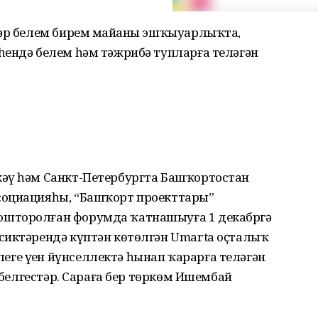
тәр белем бирем майҙаны эшҡыуарлыҡта,
һендә белем һәм тәжрибә тупларға теләгән
кәү һәм Санкт-Петербургта Башҡортостан
социацияһы, “Башҡорт проекттары”
ошторолған форумда ҡатнашыуға 1 декабргә
сиктәрендә күптән көтөлгән Umarta оҫталыҡ
е үҙен йүнселлектә һынап ҡарарға теләгән
и белгестәр. Сараға бер төркөм Ишембай