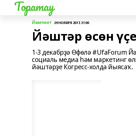
Торатау
Йәмғиәт
29 НОЯБРЯ 2017, 21:00
Йәштәр өсөн үҫ
1-3 декабрҙә Өфөлә #UfaForum 
социаль медиа һәм маркетинг өл
йәштәрҙе Когресс-холда йыясаҡ.