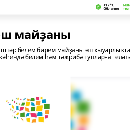
+17 °С
Ыш
Облачно
тел
еш майҙаны
Йәштәр белем бирем майҙаны эшҡыуарлыҡта
кәһендә белем һәм тәжрибә тупларға теләг