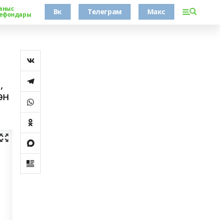
аныс
Вк
Телеграм
Макс
ефондары
,
ән