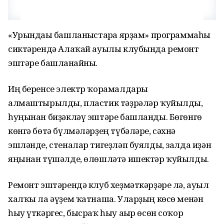
«Урындағы башланғыстарға ярҙам» программаһы
сиктәрендә Алаҡай ауылы клубында ремонт
эштәре башланғайны.
Иң беренсе электр ҡорамалдары
алмаштырылды, пластик тәҙрәләр ҡуйылды,
һуңынан биҙәкләү эштәре башланды. Бөгөнгө
көнгә бөтә бүлмәләрҙең түбәләре, сәхнә
эшләнде, стеналар тигеҙләп буялды, залда иҙән
яңынан түшәлде, өлөшләтә ишектәр ҡуйылды.
Ремонт эштәрендә клуб хеҙмәткәрҙәре лә, ауыл
халҡы ла әүҙем ҡатнаша. Уларҙың көсө менән
һыу үткәргес, бысраҡ һыу ағыр өсөн соҡор