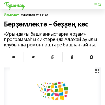
Торатау
Йәмғиәт
15 НОЯБРЯ 2017, 21:00
Берҙәмлектә – беҙҙең көс
«Урындағы башланғыстарға ярҙам»
программаһы сиктәрендә Алаҡай ауылы
клубында ремонт эштәре башланғайны.