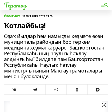
Торатау
Йәмғиәт
18 ОКТЯБРЯ 2017, 21:00
Ҡотлайбыҙ!
Оҙаҡ йылдар һәм намыҫлы хеҙмәте өсөн
муниципаль райондың бер төркөм
медицина хеҙмәткәрҙәре “Башҡортостан
Республикаһының һаулыҡ һаҡлау
алдынғыһы” билдәһе һәм Башҡортостан
Республикаһы Һаулыҡ һаҡлау
министрлығының Маҡтау грамоталары
менән бүләкләнде.