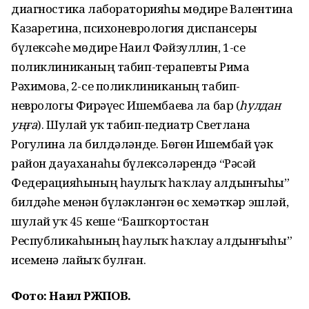
диагностика лабораторияһы мөдире Валентина
Казаретина, психоневрология диспансеры
бүлексәһе мөдире Наил Фәйзуллин, 1-се
поликлиниканың табип-терапевты Рима
Рәхимова, 2-се поликлиниканың табип-
неврологы Фирҙәүес Ишембаева ла бар (
һулдан
уңға
). Шулай уҡ табип-педиатр Светлана
Рогулина ла билдәләнде. Бөгөн Ишембай үҙәк
район дауаханаһы бүлексәләрендә “Рәсәй
Федерацияһының һаулыҡ һаҡлау алдынғыһы”
билдәһе менән бүләкләнгән өс хеҙмәткәр эшләй,
шулай уҡ 45 кеше “Башҡортостан
Республикаһының һаулыҡ һаҡлау алдынғыһы”
исеменә лайыҡ булған.
Фото: Наил РӘЖӘПОВ.