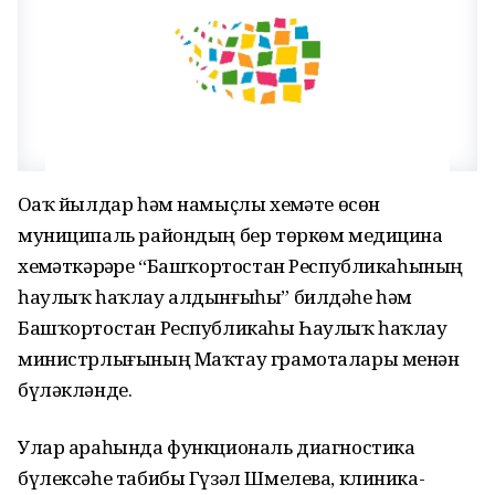
Оҙаҡ йылдар һәм намыҫлы хеҙмәте өсөн
муниципаль райондың бер төркөм медицина
хеҙмәткәрҙәре “Башҡортостан Республикаһының
һаулыҡ һаҡлау алдынғыһы” билдәһе һәм
Башҡортостан Республикаһы Һаулыҡ һаҡлау
министрлығының Маҡтау грамоталары менән
бүләкләнде.
Улар араһында функциональ диагностика
бүлексәһе табибы Гүзәл Шмелева, клиника-