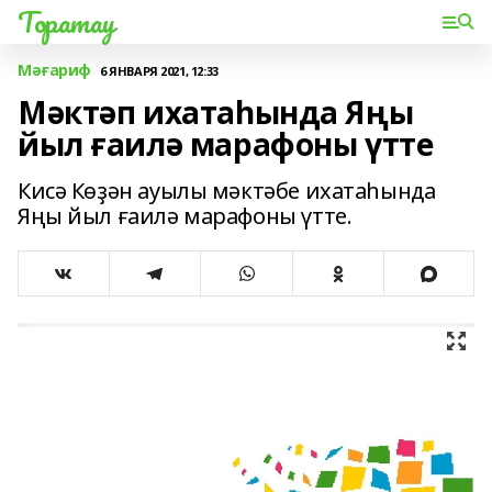
Торатау
Мәғариф
6 ЯНВАРЯ 2021, 12:33
Мәктәп ихатаһында Яңы
йыл ғаилә марафоны үтте
Кисә Көҙән ауылы мәктәбе ихатаһында
Яңы йыл ғаилә марафоны үтте.