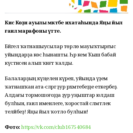
Кисә Көҙән ауылы мәктәбе ихатаһында Яңы йыл
ғаилә марафоны үтте.
Бәйгелә ҡатнашыусылар төрлө мауыҡтырғыс
уйындарҙа көс һынашты. Һәр кем Ҡыш бабай
күстәнәсен алып ҡәнәғәт ҡалды.
Балаларҙың күңелен күреп, уйында әүҙем
ҡатнашҡан ата-әсәләргә ҙур рәхмәтебеҙҙе еткерәбеҙ.
Алдағы тормошоғоҙҙа ҙур уңыштар юлдаш
булһын, ғаилә именлеге, ҡоростай сәләмәтлек
теләйбеҙ! Яңы йыл ҡотло булһын!
Фото:
https://vk.com/club167540684