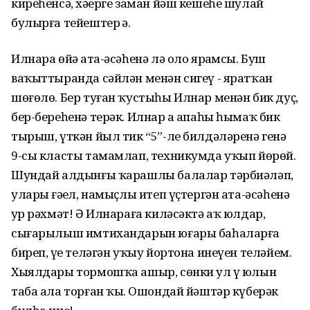
киреһенсә, хәҙерге заман йәш кешеһе шулай
булырға тейештер ҙә.
Илнара өйҙә ата-әсәһенә лә оло ярҙамсы. Буш
ваҡыттыранда сәйлән менән сигеү - яратҡан
шөғөлө. Бер туған ҡустыһы Илнар менән бик дуҫ,
бер-береһенә терәк. Илнар ҙа апаһы һымаҡ бик
тырыш, үткән йыл тик “5”-ле билдәләренә генә
9-сы класты тамамлап, техникумда уҡып йөрөй.
Шундай алдынғы ҡарашлы балалар тәрбиәләп,
уларҙы ғәҙел, намыҫлы итеп үҫтергән ата-әсәһенә
ҙур рәхмәт! Ә Илнараға киләсәктә аҡ юлдар,
сығарылыш имтихандарын юғары баһаларға
биреп, үҙе теләгән уҡыу йортона инеүен теләйем.
Хыялдары тормошҡа ашыр, сөнки ул үҙ юлын
таба ала торған ҡыҙ. Ошондай йәштәр күберәк