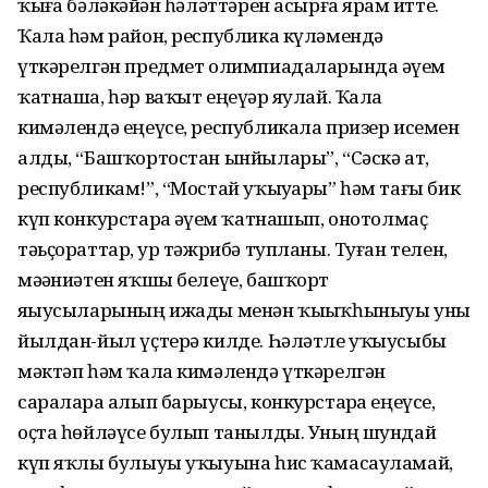
ҡыҙға бәләкәйҙән һәләттәрен асырға ярҙам итте.
Ҡала һәм район, республика күләмендә
үткәрелгән предмет олимпиадаларында әүҙем
ҡатнаша, һәр ваҡыт еңеүҙәр яулай. Ҡала
кимәлендә еңеүсе, республикала призер исемен
алды, “Башҡортостан ынйылары”, “Сәскә ат,
республикам!”, “Мостай уҡыуҙары” һәм тағы бик
күп конкурстарҙа әүҙем ҡатнашып, онотолмаҫ
тәьҫораттар, ҙур тәжрибә тупланы. Туған телен,
мәҙәниәтен яҡшы белеүе, башҡорт
яҙыусыларының ижады менән ҡыҙыҡһыныуы уны
йылдан-йыл үҫтерә килде. Һәләтле уҡыусыбыҙ
мәктәп һәм ҡала кимәлендә үткәрелгән
сараларҙа алып барыусы, конкурстарҙа еңеүсе,
оҫта һөйләүсе булып танылды. Уның шундай
күп яҡлы булыуы уҡыуына һис ҡамасауламай,