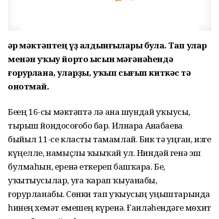
Һәр мәктәптең үҙ алдынғылары була. Тап улар
менән уҡыу йорто ысын мәғәнәһендә
ғорурлана, уларҙы, уҡып сығып киткәс тә
онотмай.
Беҙҙең 16-сы мәктәптә лә ана шундай уҡыусы,
тырыш йондоҙсоғобоҙ бар. Илнара Аҙнабаева
быйыл 11-се класты тамамлай. Бик тә уңған, изге
күңелле, намыҫлы ҡыҙыҡай ул. Ниндәй генә эш
булмаһын, еренә еткереп башҡара. Беҙ,
уҡытыусылар, уға ҡарап ҡыуанабыҙ,
ғорурланабыҙ. Сөнки тап уҡыусың уңыштарында
һинең хеҙмәт емешең күренә. Ғаиләһендәге мөхит