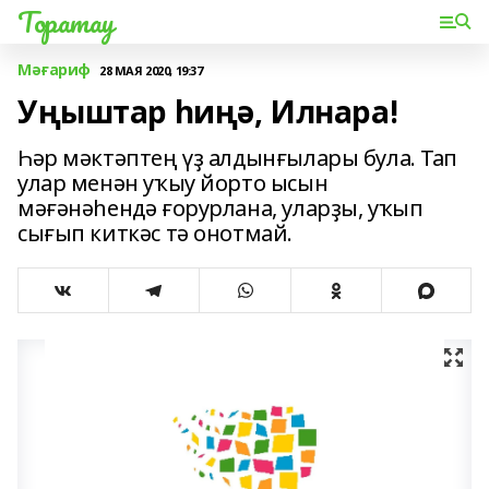
Торатау
Мәғариф
28 МАЯ 2020, 19:37
Уңыштар һиңә, Илнара!
Һәр мәктәптең үҙ алдынғылары була. Тап
улар менән уҡыу йорто ысын
мәғәнәһендә ғорурлана, уларҙы, уҡып
сығып киткәс тә онотмай.