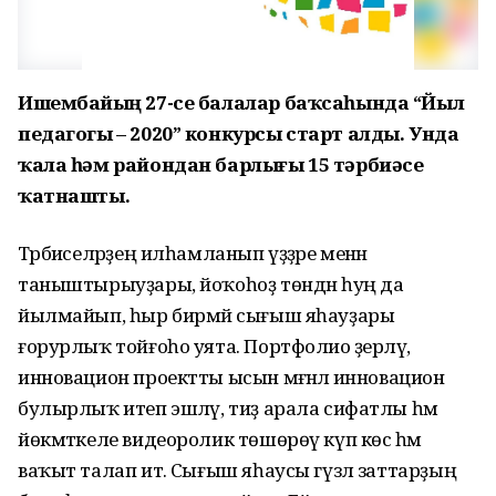
Ишембайҙың 27-се балалар баҡсаһында “Йыл
педагогы – 2020” конкурсы старт алды. Унда
ҡала һәм райондан барлығы 15 тәрбиәсе
ҡатнашты.
Тәрбиәселәрҙең илһамланып үҙҙәре менән
таныштырыуҙары, йоҡоһоҙ төндән һуң да
йылмайып, һыр бирмәй сығыш яһауҙары
ғорурлыҡ тойғоһо уята. Портфолио әҙерләү,
инновацион проектты ысын мәғәнәлә инновацион
булырлыҡ итеп эшләү, тиҙ арала сифатлы һәм
йөкмәткеле видеоролик төшөрөү күп көс һәм
ваҡыт талап итә. Сығыш яһаусы гүзәл заттарҙың