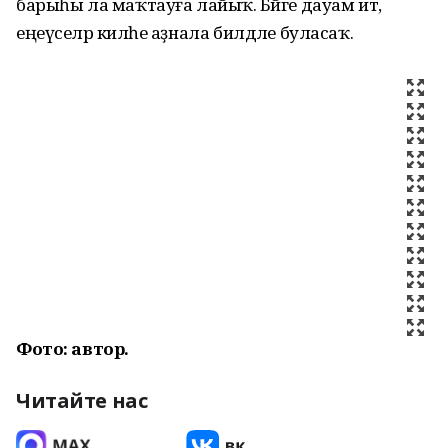
барыһы ла маҡтауға лайыҡ. Бәйге дауам итә,
еңеүселәр киләһе аҙнала билдәле буласаҡ.
Фото: автор.
Читайте нас