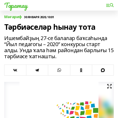
Торатау
Мәғариф
30 ЯНВАРЯ 2020, 10:01
Тәрбиәселәр һынау тота
Ишембайҙың 27-се балалар баҡсаһында
“Йыл педагогы – 2020” конкурсы старт
алды. Унда ҡала һәм райондан барлығы 15
тәрбиәсе ҡатнашты.