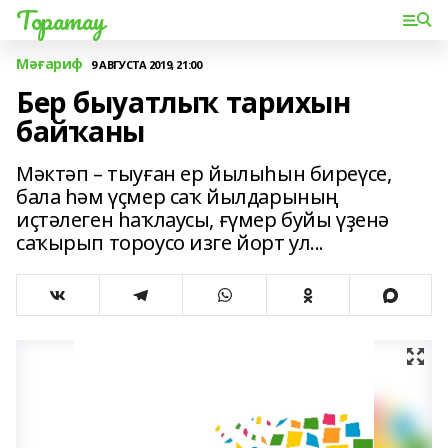
Торатау
Мәғариф
9 АВГУСТА 2019, 21:00
Бер быуатлыҡ тарихын
байҡаны
Мәктәп – тыуған ер йылыһын биреүсе,
бала һәм үҫмер саҡ йылдарының
иҫтәлеген һаҡлаусы, ғүмер буйы үҙенә
саҡырып тороусо изге йорт ул...