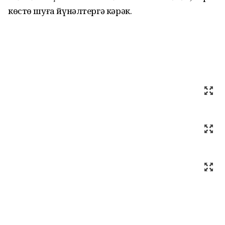
көстө шуға йүнәлтергә кәрәк.