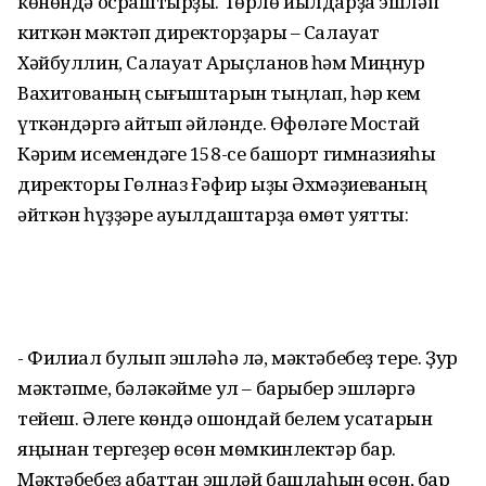
көнөндә осраштырҙы. Төрлө йылдарҙа эшләп
киткән мәктәп директорҙары – Салауат
Хәйбуллин, Салауат Арыҫланов һәм Миңнур
Вахитованың сығыштарын тыңлап, һәр кем
үткәндәргә ҡайтып әйләнде. Өфөләге Мостай
Кәрим исемендәге 158-се башҡорт гимназияһы
директоры Гөлназ Ғәфир ҡыҙы Әхмәҙиеваның
әйткән һүҙҙәре ауылдаштарҙа өмөт уятты:
- Филиал булып эшләһә лә, мәктәбебеҙ тере. Ҙур
мәктәпме, бәләкәйме ул – барыбер эшләргә
тейеш. Әлеге көндә ошондай белем усаҡтарын
яңынан тергеҙер өсөн мөмкинлектәр бар.
Мәктәбебеҙ ҡабаттан эшләй башлаһын өсөн, бар