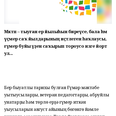
Мәктәп – тыуған ер йылыһын биреүсе, бала һәм
үҫмер саҡ йылдарының иҫтәлеген һаҡлаусы,
ғүмер буйы үҙенә саҡырып тороусо изге йорт
ул...
Бер быуатлыҡ тарихы булған Ғүмәр мәктәбе
уҡытыусыларҙы, ветеран педагогтарҙы, абруйлы
ҡунаҡтарҙы һәм төрлө ерҙә ғүмер иткән
уҡыусыларын август айының бөгөнгө йәмле