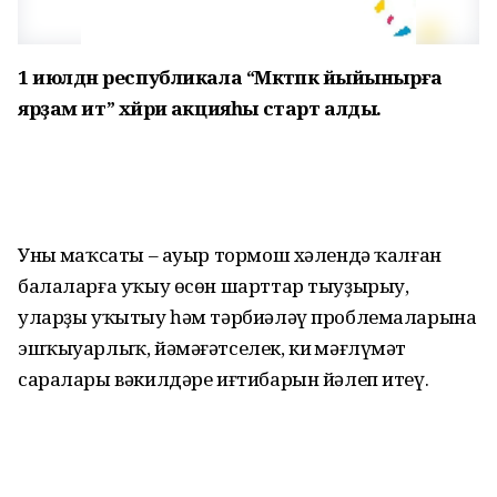
1 июлдән республикала “Мәктәпкә йыйынырға
ярҙам ит” хәйриә акцияһы старт алды.
Уның маҡсаты – ауыр тормош хәлендә ҡалған
балаларға уҡыу өсөн шарттар тыуҙырыу,
уларҙы уҡытыу һәм тәрбиәләү проблемаларына
эшҡыуарлыҡ, йәмәғәтселек, киң мәғлүмәт
саралары вәкилдәре иғтибарын йәлеп итеү.