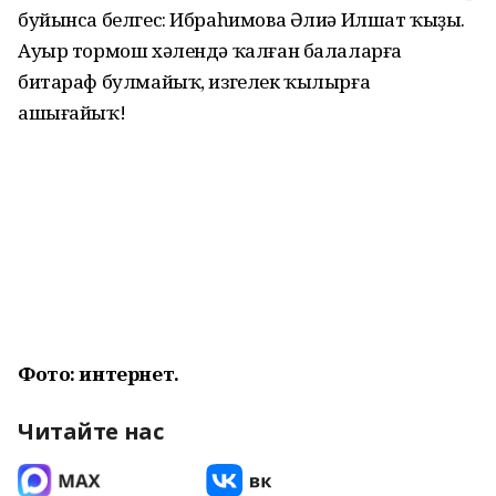
буйынса белгес: Ибраһимова Әлиә Илшат ҡыҙы.
Ауыр тормош хәлендә ҡалған балаларға
битараф булмайыҡ, изгелек ҡылырға
ашығайыҡ!
Фото: интернет.
Читайте нас