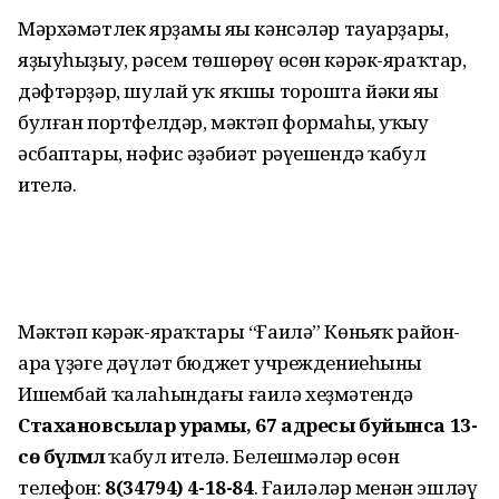
Мәрхәмәтлек ярҙамы яңы кәнсәләр тауарҙары,
яҙыуһыҙыу, рәсем төшөрөү өсөн кәрәк-яраҡтар,
дәфтәрҙәр, шулай уҡ яҡшы торошта йәки яңы
булған портфелдәр, мәктәп формаһы, уҡыу
әсбаптары, нәфис әҙәбиәт рәүешендә ҡабул
ителә.
Мәктәп кәрәк-яраҡтары “Ғаилә” Көньяҡ район-
ара үҙәге дәүләт бюджет учреждениеһының
Ишембай ҡалаһындағы ғаилә хеҙмәтендә
Стахановсылар урамы, 67 адресы буйынса 13-
сө бүлмәлә
ҡабул ителә. Белешмәләр өсөн
телефон:
8(34794) 4-18-84
. Ғаиләләр менән эшләү