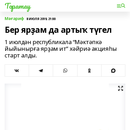
Торатау
Мәғариф
8 ИЮЛЯ 2019, 21:00
Бер ярҙам да артыҡ түгел
1 июлдән республикала “Мәктәпкә
йыйынырға ярҙам ит” хәйриә акцияһы
старт алды.