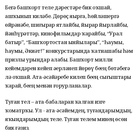
Беҙгә башҡорт теле дәрестәре бик оҡшай,
ашҡынып киләбеҙ. Дөрөҫ яҙырға, һөйләшергә
өйрәнәбеҙ, шиғырҙар ятлайбыҙ, йырҙар йырлайбыҙ,
йәнһүрәттәр, кинофильмдар ҡарайбыҙ, “Урал
батыр”, “Башҡортостан ынйылары”, “Һаумы,
һаумы, Әкиәт!” конкурстарында ҡатнашабыҙ һәм
призлы урындар алабыҙ. Башҡорт милли
кейемдәрен кейеп әҙерләнеп йөрөү беҙҙең бөтәбеҙгә
лә оҡшай. Ата-әсәйҙәребеҙ килеп беҙҙең сығыштарҙы
ҡарай, беҙҙең менән ғорурланалар.
Туған тел – ата-бабаларҙан ҡалған изге
ҡоматрҡы. Ул - ата-әсәйемдең, туғандарымдың,
яҡындарымдың теле. Туған телем минең өсөн
бик ғәзиз.