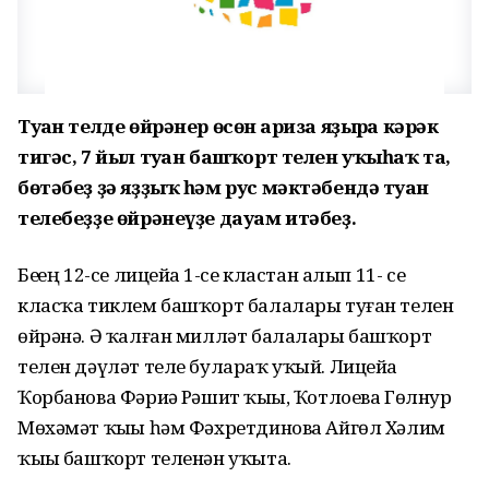
Туған телде өйрәнер өсөн ғариза яҙырға кәрәк
тигәс, 7 йыл туған башҡорт телен уҡыһаҡ та,
бөтәбеҙ ҙә яҙҙыҡ һәм рус мәктәбендә туған
телебеҙҙе өйрәнеүҙе дауам итәбеҙ.
Беҙҙең 12-се лицейҙа 1-се кластан алып 11- се
класҡа тиклем башҡорт балалары туған телен
өйрәнә. Ә ҡалған милләт балалары башҡорт
телен дәүләт теле булараҡ уҡый. Лицейҙа
Ҡорбанова Фәриҙә Рәшит ҡыҙы, Ҡотлоева Гөлнур
Мөхәмәт ҡыҙы һәм Фәхретдинова Айгөл Хәлим
ҡыҙы башҡорт теленән уҡыта.