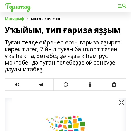
Торатау
Мәғариф
30 АПРЕЛЯ 2019, 21:00
Уҡыйым, тип ғариза яҙҙым
Туған телде өйрәнер өсөн ғариза яҙырға
кәрәк тигәс, 7 йыл туған башҡорт телен
уҡыһаҡ та, бөтәбеҙ ҙә яҙҙыҡ һәм рус
мәктәбендә туған телебеҙҙе өйрәнеүҙе
дауам итәбеҙ.