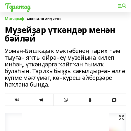
Торатау
Мәғариф
4 ФЕВРАЛЯ 2019, 23:00
Музейҙар үткәндәр менән
бәйләй
Урман-Бишҡаҙаҡ мәктәбенең тарих һәм
тыуған яҡты өйрәнеү музейына килеп
инһәң, үткәндәргә ҡайтҡан һымаҡ
булаһың. Тарихыбыҙҙы сағылдырған әллә
күпме мәғлүмәт, көнкүреш әйберҙәре
һаҡлана бында.