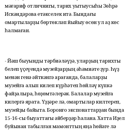
мәғариф отличнигы, тарих уҡытыусыһы Зөһрә
Искәндәрова етәкселек итә. Бындағы
ҡомартҡыларҙы бөртөкләп йыйыу өсөн ул аҙ көс
һалмаған.
- Йәш быуынды тәрбиәләүҙә, уларҙың тарихты
белеп үҫеүендә музейҙарҙың әһәмиәте ҙур. Һүҙ
менән генә әйткәнгә ҡарағанда, балаларҙы
музейға алып килеп күрһәтеп һөйләү күпкә
файҙалыраҡ, һөҙөмтәлерәк. Балалар музейға
килергә ярата. Үҙҙәре лә, ҡомартҡылар килтереп,
музейҙы байыта. Боронғо экспонаттарҙан бында
15-16-сы быуаттағы әйберҙәр һаҡлана. Хатта Иҙел
буйынан табылған мамонттың яңаҡ һөйәге лә