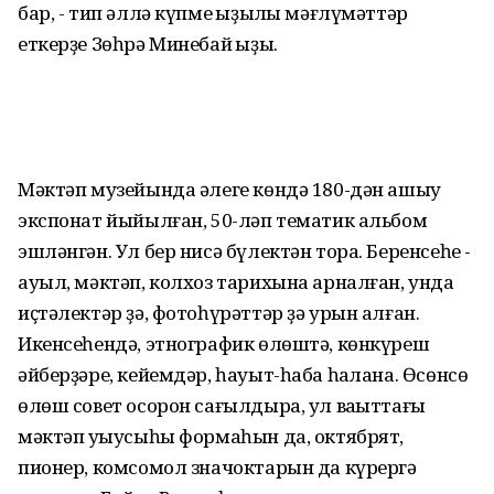
бар, - тип әллә күпме ҡыҙыҡлы мәғлүмәттәр
еткерҙе Зөһрә Минебай ҡыҙы.
Мәктәп музейында әлеге көндә 180-дән ашыу
экспонат йыйылған, 50-ләп тематик альбом
эшләнгән. Ул бер нисә бүлектән тора. Беренсеһе -
ауыл, мәктәп, колхоз тарихына арналған, унда
иҫтәлектәр ҙә, фотоһүрәттәр ҙә урын алған.
Икенсеһендә, этнографик өлөштә, көнкүреш
әйберҙәре, кейемдәр, һауыт-һаба һаҡлана. Өсөнсө
өлөш совет осорон сағылдыра, ул ваҡыттағы
мәктәп уҡыусыһы формаһын да, октябрят,
пионер, комсомол значоктарын да күрергә