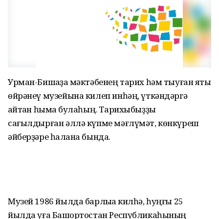
Урман-Бишҡаҙаҡ мәктәбенең тарих һәм тыуған яҡты
өйрәнеү музейына килеп инһәң, үткәндәргә
ҡайтҡан һымаҡ булаһың. Тарихыбыҙҙы
сағылдырған әллә күпме мәғлүмәт, көнкүреш
әйберҙәре һаҡлана бында.
Музей 1986 йылда барлыҡҡа килһә, һуңғы 25
йылда уға Башҡортостан Республикаһының