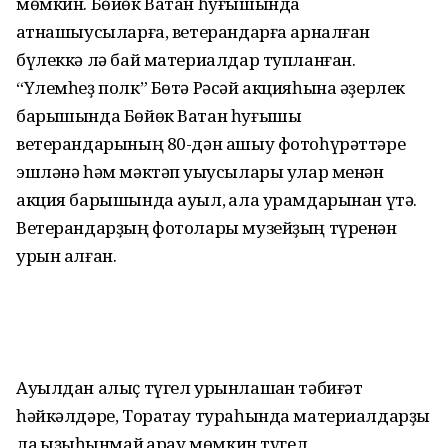
мөмкин. Бөйөк Ватан һуғышында
ҡатнашыусыларға, ветерандарға арналған
бүлеккә лә бай материалдар тупланған.
“Үлемһеҙ полк” Бөтә Рәсәй акцияһына әҙерлек
барышында Бөйөк Ватан һуғышы
ветерандарының 80-дән ашыу фотоһүрәттәре
эшләнә һәм мәктәп уҡыусылары улар менән
акция барышында ауыл, ҡала урамдарынан үтә.
Ветерандарҙың фотолары музейҙың түренән
урын алған.
Ауылдан алыҫ түгел урынлашҡан тәбиғәт
һәйкәлдәре, Торатау тураһында материалдарҙы
ла ҡыҙыҡһынмай ҡарау мөмкин түгел.