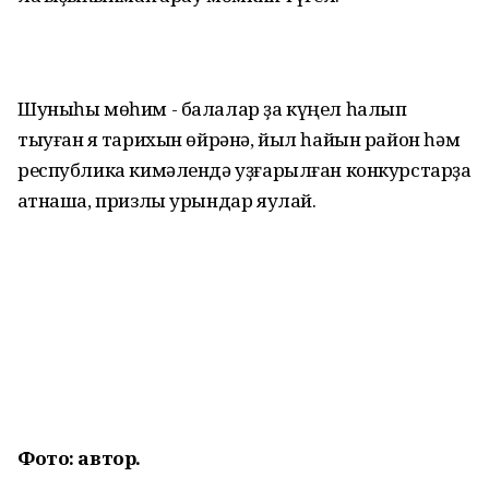
Шуныһы мөһим - балалар ҙа күңел һалып
тыуған яҡ тарихын өйрәнә, йыл һайын район һәм
республика кимәлендә уҙғарылған конкурстарҙа
ҡатнаша, призлы урындар яулай.
Фото: автор.