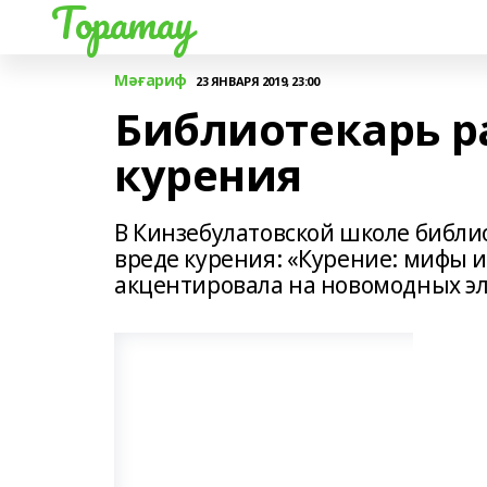
Торатау
Мәғариф
23 ЯНВАРЯ 2019, 23:00
Библиотекарь р
курения
В Кинзебулатовской школе библ
вреде курения: «Курение: мифы 
акцентировала на новомодных эле