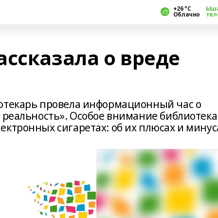
+26 °С
Ыш
Облачно
тел
ассказала о вреде
иотекарь провела информационный час о
и реальность». Особое внимание библиотек
ктронных сигаретах: об их плюсах и минус