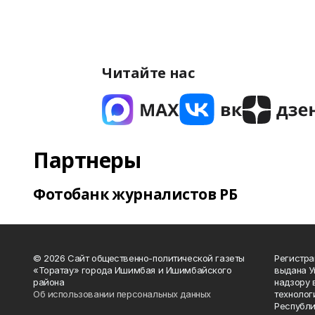
Читайте нас
Партнеры
Фотобанк журналистов РБ
© 2026 Сайт общественно-политической газеты
Регистра
«Торатау» города Ишимбая и Ишимбайского
выдана 
района
надзору 
Об использовании персональных данных
технолог
Республи