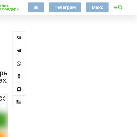
аныс
Вк
Телеграм
Макс
ефондары
арь
ах.