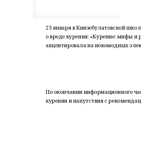
23 января в Кинзебулатовской шко
о вреде курения: «Курение: мифы и
акцентировала на новомодных элект
По окончании информационного час
курения и напутствия с рекомендац