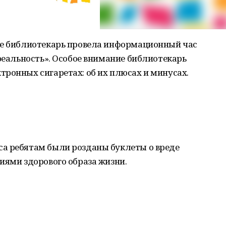
ле библиотекарь провела информационный час
 реальность». Особое внимание библиотекарь
ронных сигаретах: об их плюсах и минусах.
а ребятам были розданы буклеты о вреде
иями здорового образа жизни.