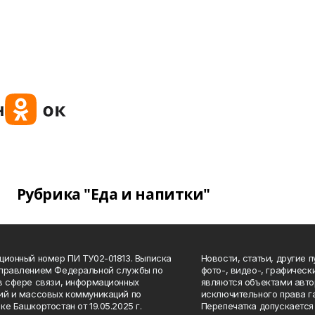
Рубрика "Еда и напитки"
ционный номер ПИ ТУ02-01813. Выписка
Новости, статьи, другие 
Управлением Федеральной службы по
фото-, видео-, графичес
в сфере связи, информационных
являются объектами авто
ий и массовых коммуникаций по
исключительного права г
ке Башкортостан от 19.05.2025 г.
Перепечатка допускается 