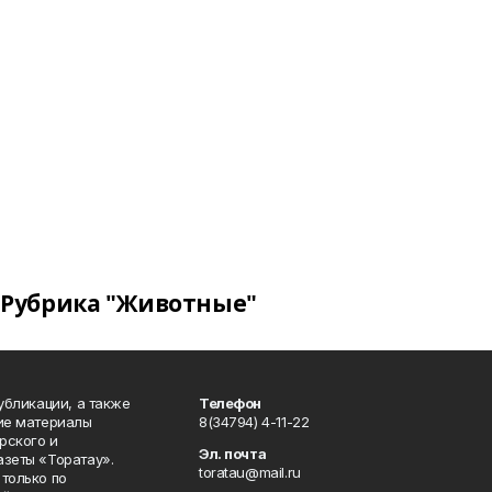
Рубрика "Животные"
публикации, а также
Телефон
кие материалы
8(34794) 4-11-22
рского и
Эл. почта
азеты «Торатау».
toratau@mail.ru
только по