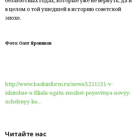
беззаботных годах, которые уже не вернуть, да и
в целом о той ушедшей в историю советской
эпохе.
Фото: Олег Яровиков
http://www.bashinform.ru/news/1251521-v-
ishimbae-u-filiala-ugatu-mozhet-poyavitsya-novyy-
uchebnyy-ko...
Читайте нас