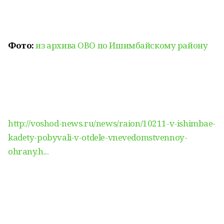
Фото:
из архива ОВО по Ишимбайскому району
http://voshod-news.ru/news/raion/10211-v-ishimbae-
kadety-pobyvali-v-otdele-vnevedomstvennoy-
ohrany.h...