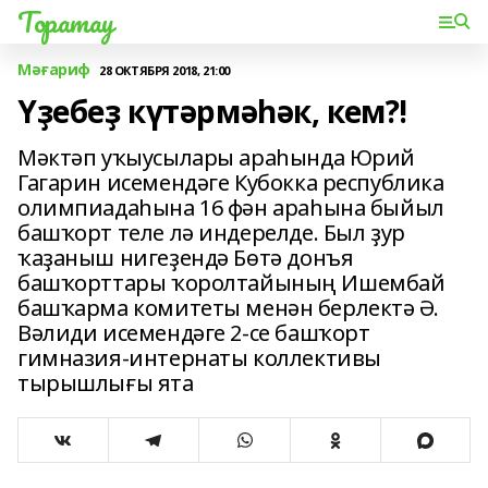
Торатау
Мәғариф
28 ОКТЯБРЯ 2018, 21:00
Үҙебеҙ күтәрмәһәк, кем?!
Мәктәп уҡыусылары араһында Юрий
Гагарин исемендәге Кубокка республика
олимпиадаһына 16 фән араһына быйыл
башҡорт теле лә индерелде. Был ҙур
ҡаҙаныш нигеҙендә Бөтә донъя
башҡорттары ҡоролтайының Ишембай
башҡарма комитеты менән берлектә Ә.
Вәлиди исемендәге 2-се башҡорт
гимназия-интернаты коллективы
тырышлығы ята