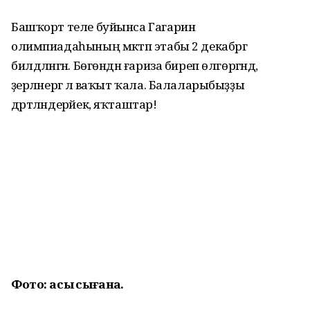
Башҡорт теле буйынса Гагарин
олимпиадаһының мәктәп этабы 2 декабргә
билдәләнгән. Бөгөндән ғариза биреп өлгөргәндә,
әҙерләнергә лә ваҡыт ҡала. Балаларыбыҙҙы
дәртләндерәйек, яҡташтар!
Фото: асыҡ сығанаҡ.