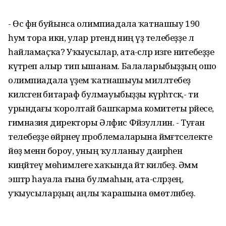
- Өс фән буйынса олимпиадала ҡатнашыу 190
һум тора икән, улар рәтендә ниңә үҙ телебеҙҙе лә
һайламаҫҡа? Уҡыусылар, ата-әсәләр изге ниәтебеҙҙе
күтәреп алыр тип ышанам. Балаларыбыҙҙың ошо
олимпиадала әүҙем ҡатнашыуы милләтебеҙ
киләсәгенә битараф булмауыбыҙҙы күрһәтәсәк,- ти
урындағы ҡоролтай башҡарма комитеты рәйесе,
гимназия директоры Әлфис Фәйзуллин. - Туған
телебеҙҙе өйрәнеү проблемаларына йәмәғәтселекте
йөҙ менән бороу, уның ҡулланыу даирәһен
киңәйтеү мөһимлеге хаҡында әйтә киләбеҙ. Әммә
эштәр һауала ғына булмаһын, ата-әсәләрҙең,
уҡыусыларҙың аңлы ҡарашына өмөтләнәбеҙ.