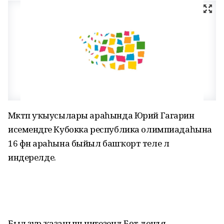
Мәктәп уҡыусылары араһында Юрий Гагарин
исемендәге Кубокка республика олимпиадаһына
16 фән араһына быйыл башҡорт теле лә
индерелде.
Был ҙур ҡаҙаныш нигеҙендә Бөтә донъя