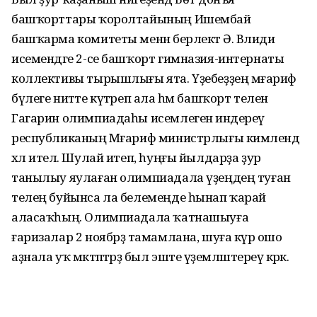
башҡорттары ҡоролтайының Ишембай
башҡарма комитеты менән берлектә Ә. Вәлиди
исемендәге 2-се башҡорт гимназия-интернаты
коллективы тырышлығы ята. Үҙебеҙҙең мәғариф
бүлеге ниәтте күтәреп ала һәм башҡорт телен
Гагарин олимпиадаһы исемлегенә индереү
республиканың Мәғариф министрлығы кимәлендә
хәл ителә. Шулай итеп, һуңғы йылдарҙа ҙур
танылыу яулаған олимпиадала үҙеңдең туған
телең буйынса ла белемеңде һынап ҡарай
аласаҡһың. Олимпиадала ҡатнашыуға
ғаризалар 2 ноябрҙә тамамлана, шуға күрә ошо
аҙнала уҡ мәктәптәрҙә был эште әүҙемләштереү кәрәк.