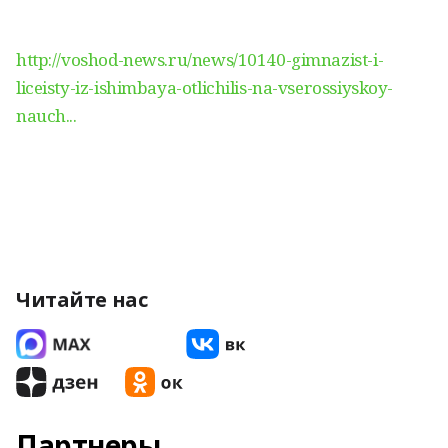
http://voshod-news.ru/news/10140-gimnazist-i-
liceisty-iz-ishimbaya-otlichilis-na-vserossiyskoy-
nauch...
Читайте нас
Партнеры