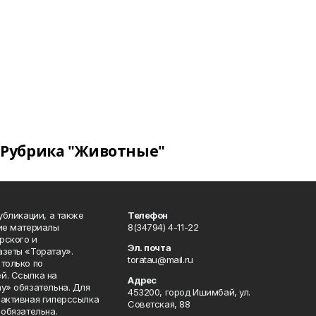
Рубрика "Животные"
публикации, а также
Телефон
кие материалы
8(34794) 4-11-22
рского и
Эл. почта
азеты «Торатау».
toratau@mail.ru
только по
й. Ссылка на
Адрес
у» обязательна. Для
453200, город Ишимбай, ул.
 активная гиперссылка
Советская, 88
 обязательна.