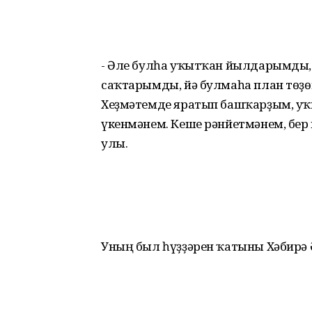
- Әле булһа уҡытҡан йылдарымды,
саҡтарымды, йә булмаһа план төҙө
Хеҙмәтемде яратып башҡарҙым, уҡы
үкенмәнем. Кеше рәнйетмәнем, бер к
улы.
Уның был һүҙҙәрен ҡатыны Хәбирә 