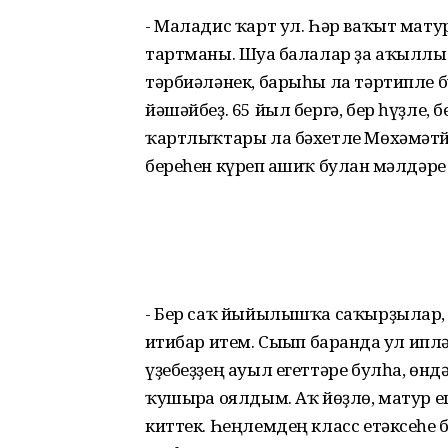
- Маладис ҡарт ул. Һәр ваҡыт мату
тартманы. Шуға балалар ҙа аҡыллы
тәрбиәләнек, барыһы ла тәртипле б
йәшәйбеҙ. 65 йыл бергә, бер һүҙле, 
ҡартлыҡтары ла бәхетле Мөхәмәтйә
береһен күреп ғашиҡ булған мәлдәре 
- Бер саҡ йыйылышҡа саҡырҙылар,
иғтибар итем. Сығып барғанда ул ип
үҙебеҙҙең ауыл егеттәре булһа, өндә
ҡушырға оялдым. Аҡ йөҙлө, матур е
киттек. Һеңлемдең класс етәксеһе б