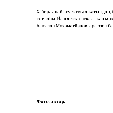
Хәбирә апай кеүек гүзәл ҡатындар, Ә
тотҡаһы. Йәшлектә сәскә атҡан мө
һаҡлаған Мөхәмәтйәновтарға оҙон б
Фото: автор.