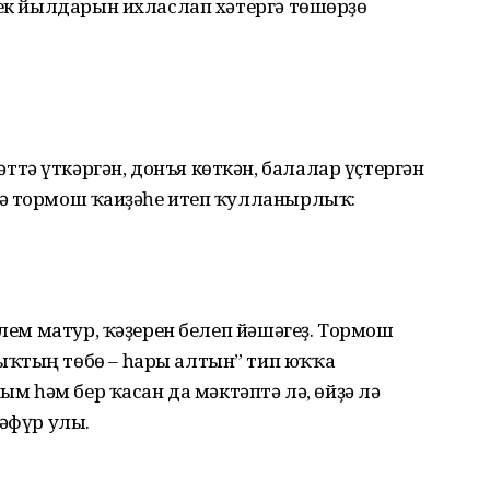
лек йылдарын ихласлап хәтергә төшөрҙө
тә үткәргән, донъя көткән, балалар үҫтергән
ә тормош ҡағиҙәһе итеп ҡулланырлыҡ:
клем матур, ҡәҙерен белеп йәшәгеҙ. Тормош
ыҡтың төбө – һары алтын” тип юҡҡа
ным һәм бер ҡасан да мәктәптә лә, өйҙә лә
ғәфүр улы.