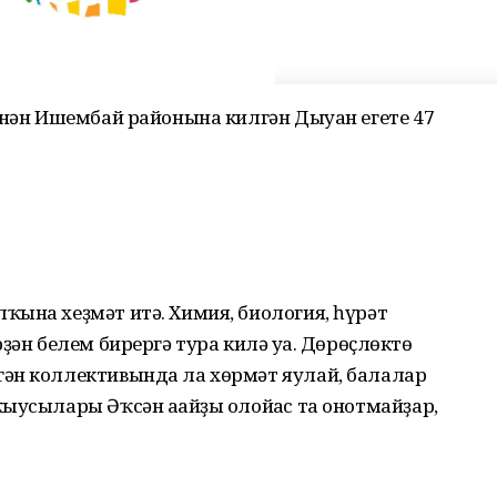
енән Ишембай районына килгән Дыуан егете 47
ҡына хеҙмәт итә. Химия, биология, һүрәт
ҙән белем бирергә тура килә уға. Дөрөҫлөктө
ән коллективында ла хөрмәт яулай, балалар
ыусылары Әҡсән ағайҙы олойғас та онотмайҙар,