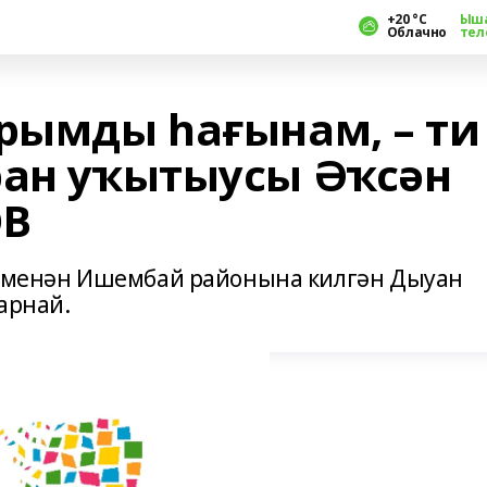
+20 °С
Ыш
Облачно
тел
рымды һағынам, – ти
ран уҡытыусы Әҡсән
В
мә менән Ишембай районына килгән Дыуан
арнай.