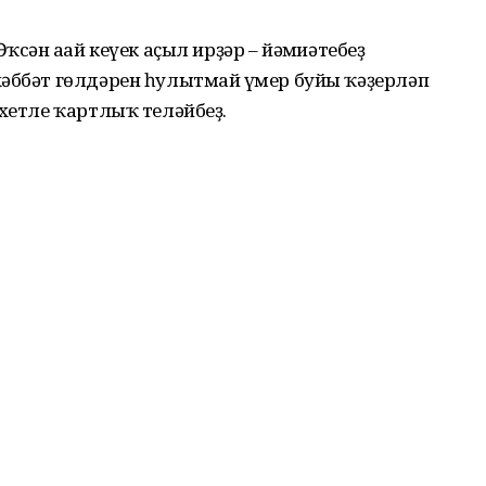
ҡсән ағай кеүек аҫыл ирҙәр – йәмғиәтебеҙ
хәббәт гөлдәрен һулытмай ғүмер буйы ҡәҙерләп
әхетле ҡартлыҡ теләйбеҙ.