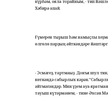
күрһәм, ояла торғайным, - тип йәш
Хәбирә апай.
Ғүмерен тырыш һәм намыҫлы хеҙмәт
өлгөлө парҙың әйткәндәре йәштәрг
- Эсмәгеҙ, тартмағыҙ. Донъя шул ти
көткәндә сабырлыҡ кәрәк.”Сабырл
әйтмәгәндәр. Мин үҙем ғауға яратма
тауыш күтәрмәнем, - тине Әҡсән Мә