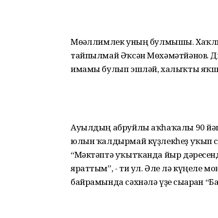
Мөғәллимлек уның булмышы. Хаҡлы 
тайпылмай Әҡсән Мөхәмәтйәнов. Ди
имамы булып эшләй, халыҡты яҡшы
Ауылдың абруйлы аҡһаҡалы 90 йәшт
юлын ҡалдырмай күҙлекһеҙ уҡып с
“Мәктәптә уҡытҡанда йыр дәресенд
яраттым”, - ти ул. Әле лә күңеле 
байрамында сәхнәлә үҙе сығарған “