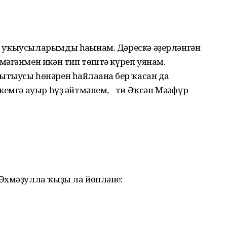
 уҡыусыларымды һағынам. Дәрескә әҙерләнгән
мәгәнмен икән тип төштә күреп уянам.
тыусы һөнәрен һайлағанға бер ҡасан да
емгә ауыр һүҙ әйтмәнем, - ти Әҡсән Мәғәфүр
Әхмәҙулла ҡыҙы ла йөпләне: