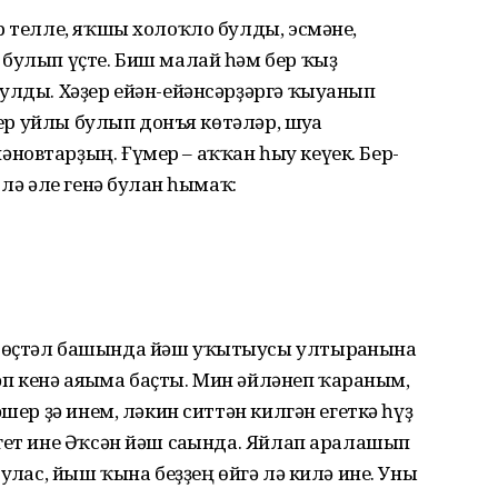
р телле, яҡшы холоҡло булды, эсмәне,
 булып үҫте. Биш малай һәм бер ҡыҙ
улды. Хәҙер ейән-ейәнсәрҙәргә ҡыуанып
бер уйлы булып донъя көтәләр, шуға
новтарҙың. Ғүмер – аҡҡан һыу кеүек. Бер-
лә әле генә булған һымаҡ:
 өҫтәл башында йәш уҡытыусы ултырғанына
ләп кенә аяғыма баҫты. Мин әйләнеп ҡараным,
шер ҙә инем, ләкин ситтән килгән егеткә һүҙ
гет ине Әҡсән йәш сағында. Яйлап аралашып
улғас, йыш ҡына беҙҙең өйгә лә килә ине. Уны