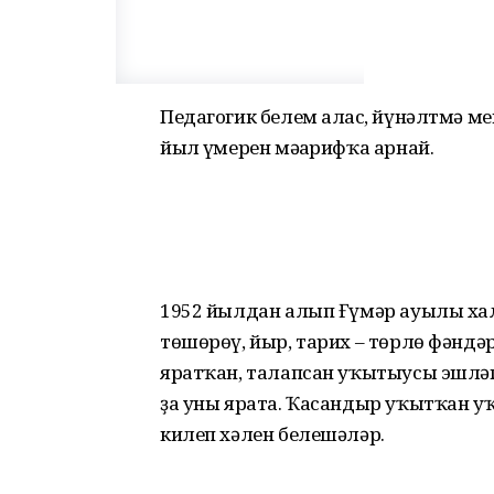
Педагогик белем алғас, йүнәлтмә м
йыл ғүмерен мәғарифҡа арнай.
1952 йылдан алып Ғүмәр ауылы хал
төшөрөү, йыр, тарих – төрлө фәндәр
яратҡан, талапсан уҡытыусы эшләг
ҙа уны ярата. Ҡасандыр уҡытҡан уҡ
килеп хәлен белешәләр.