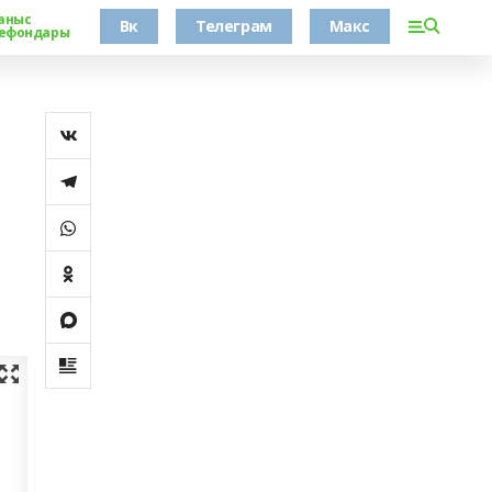
аныс
Вк
Телеграм
Макс
ефондары