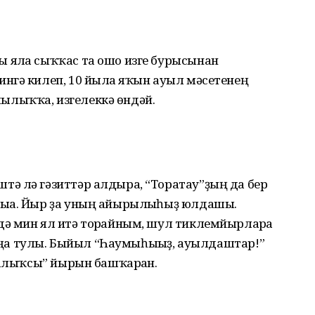
ялға сыҡҡас та ошо изге бурысынан
нгә килеп, 10 йылға яҡын ауыл мәсетенең
лыҡҡа, изгелеккә өндәй.
ә лә гәзиттәр алдыра, “Торатау”ҙың да бер
ыға. Йыр ҙа уның айырылғыһыҙ юлдашы.
ә мин ял итә торғайным, шул тиклемйырларға
моңға тулы. Быйыл “Һаумыһығыҙ, ауылдаштар!”
Балыҡсы” йырын башҡарған.