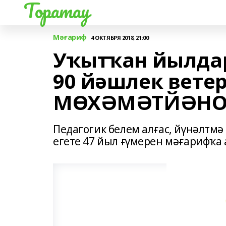
Торатау
Мәғариф
4 ОКТЯБРЯ 2018, 21:00
Уҡытҡан йылда
90 йәшлек вете
МӨХӘМӘТЙӘНО
Педагогик белем алғас, йүнәлт
егете 47 йыл ғүмерен мәғарифҡа 