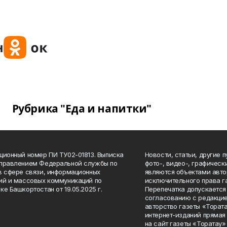
Рубрика "Еда и напитки"
ционный номер ПИ ТУ02-01813. Выписка
Новости, статьи, другие 
Управлением Федеральной службы по
фото-, видео-, графичес
в сфере связи, информационных
являются объектами авто
ий и массовых коммуникаций по
исключительного права г
ке Башкортостан от 19.05.2025 г.
Перепечатка допускается 
согласованию с редакцие
авторство газеты «Тората
интернет-изданий прямая
на сайт газеты «Торатау»