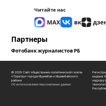
Читайте нас
Партнеры
Фотобанк журналистов РБ
© 2026 Сайт общественно-политической газеты
Регистра
«Торатау» города Ишимбая и Ишимбайского
выдана 
района
надзору 
Об использовании персональных данных
технолог
Республи