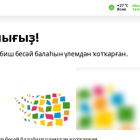
+27 °С
Ыш
Ясно
тел
лығыҙ!
биш бесәй балаһын үлемдән ҡотҡарған.
ш бесәй балаһын үлемдән ҡотҡарған.