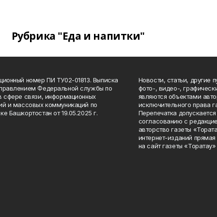
Рубрика "Еда и напитки"
ционный номер ПИ ТУ02-01813. Выписка
Новости, статьи, другие 
Управлением Федеральной службы по
фото-, видео-, графичес
в сфере связи, информационных
являются объектами авто
ий и массовых коммуникаций по
исключительного права г
ке Башкортостан от 19.05.2025 г.
Перепечатка допускается 
согласованию с редакцие
авторство газеты «Тората
интернет-изданий прямая
на сайт газеты «Торатау»