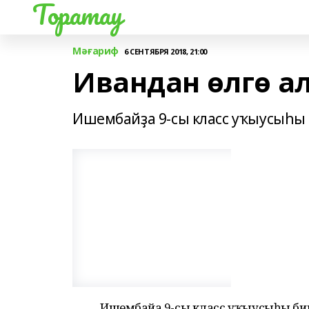
Торатау
Мәғариф
6 СЕНТЯБРЯ 2018, 21:00
Ивандан өлгө а
Ишембайҙа 9-сы класс уҡыусыһы 
Ишембайҙа 9-сы класс уҡыусыһы би