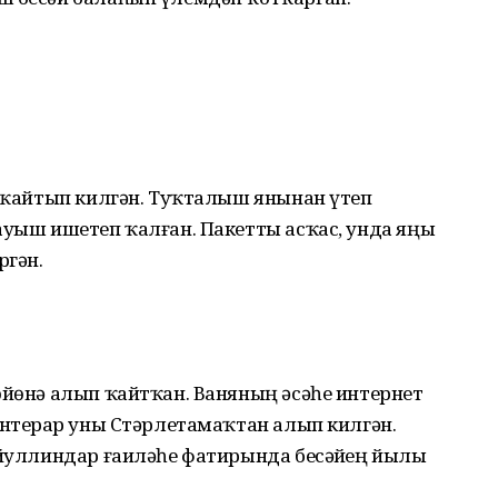
н ҡайтып килгән. Туҡталыш янынан үтеп
ауыш ишетеп ҡалған. Пакетты асҡас, унда яңы
ргән.
өйөнә алып ҡайтҡан. Ваняның әсәһе интернет
онтерҙар уны Стәрлетамаҡтан алып килгән.
йҙуллиндар ғаиләһе фатирында бесәйҙең йылы