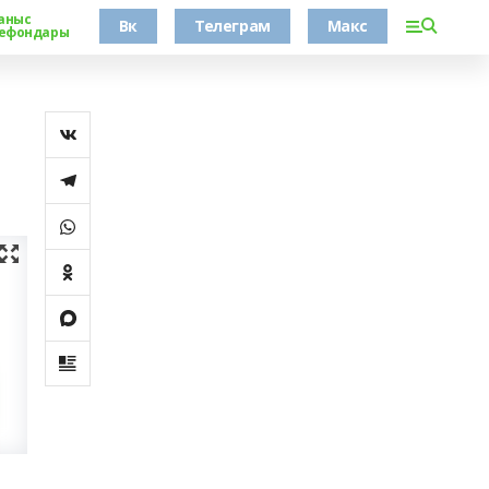
аныс
Вк
Телеграм
Макс
ефондары