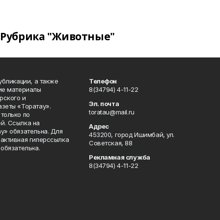
Рубрика "Животные"
публикации, а также
Телефон
кие материалы
8(34794) 4-11-22
рского и
Эл. почта
азеты «Торатау».
toratau@mail.ru
только по
й. Ссылка на
Адрес
у» обязательна. Для
453200, город Ишимбай, ул.
 активная гиперссылка
Советская, 88
 обязательна.
Рекламная служба
8(34794) 4-11-22