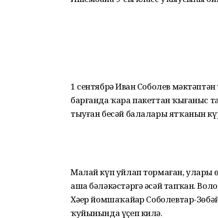
1 сентябрҙә Иван Соболев мәктәптә
барғанда ҡара пакеттан ҡыҙғаныс т
тыуған бесәй балалары ятҡанын кү
Малай күп уйлап тормаған, уларҙы 
аша бәләкәстәргә әсәй тапҡан. Вол
Хәҙер йомшаҡайҙар Соболевтар-Зөбә
ҡуйынында үҫеп килә.