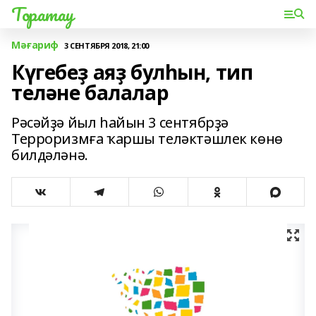
Торатау
Мәғариф
3 СЕНТЯБРЯ 2018, 21:00
Күгебеҙ аяҙ булһын, тип
теләне балалар
Рәсәйҙә йыл һайын 3 сентябрҙә
Терроризмға ҡаршы теләктәшлек көнө
билдәләнә.