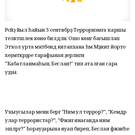
Рәсәйҙә йыл һайын 3 сентябрҙә Терроризмға ҡаршы
теләктәшлек көнө билдәләнә. Ошо көнгә бағышлап
Этҡол урта мәктәбендә китапхана һәм Мәҙәниәт йорто
хеҙмәткәрҙәре тарафынан әҙерләнгән
"Ҡабатланмаһын, Беслан!" тип аталған сара
уҙҙы.
Уҡыусылар менән бергә "Нимә ул террор?", "Кемдәр
улар террористар?", "Фәжиғә янағанда нимә
эшләргә?" һорауҙарына яуап биреп, Беслан фәжиғәһе