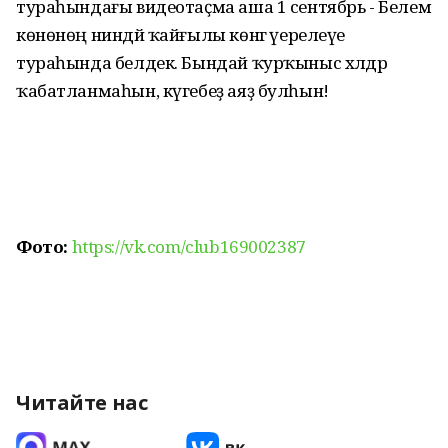
тураһындағы видеотаҫма аша 1 сентябрь - Белем
көнөнөң ниндәй ҡайғылы көнгә әүерелеүе
тураһында белдек. Бындай ҡурҡыныс хәлдәр
ҡабатланмаһын, күгебеҙ аяҙ булһын!
Фото:
https://vk.com/club169002387
Читайте нас