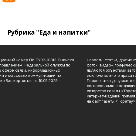
Рубрика "Еда и напитки"
ционный номер ПИ ТУ02-01813. Выписка
Новости, статьи, другие 
Управлением Федеральной службы по
фото-, видео-, графичес
в сфере связи, информационных
являются объектами авто
ий и массовых коммуникаций по
исключительного права г
ке Башкортостан от 19.05.2025 г.
Перепечатка допускается 
согласованию с редакцие
авторство газеты «Тората
интернет-изданий прямая
на сайт газеты «Торатау»