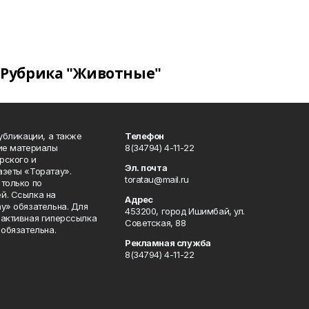
Рубрика "Животные"
публикации, а также
Телефон
кие материалы
8(34794) 4-11-22
рского и
Эл. почта
азеты «Торатау».
toratau@mail.ru
только по
й. Ссылка на
Адрес
у» обязательна. Для
453200, город Ишимбай, ул.
 активная гиперссылка
Советская, 88
 обязательна.
Рекламная служба
8(34794) 4-11-22