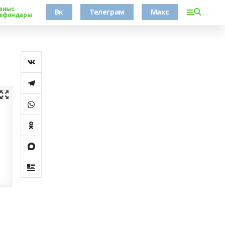
аныс
Вк
Телеграм
Макс
ефондары