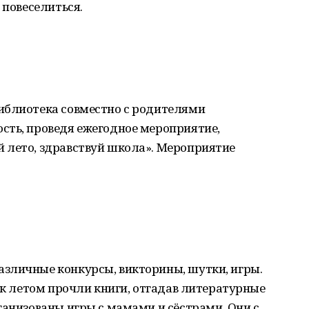
 повеселиться.
иблиотека совместно с родителями
сть, проведя ежегодное мероприятие,
 лето, здравствуй школа». Мероприятие
зличные конкурсы, викторины, шутки, игры.
как летом прочли книги, отгадав литературные
ганизованы игры с мамами и сёстрами. Они с