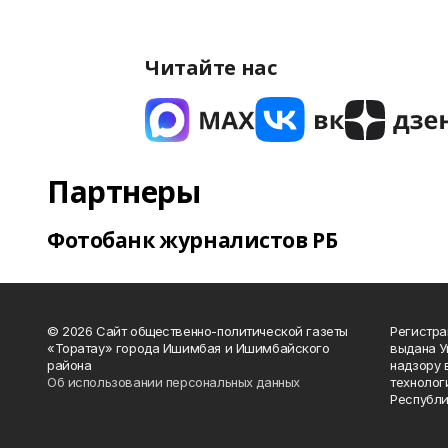
Читайте нас
Партнеры
Фотобанк журналистов РБ
© 2026 Сайт общественно-политической газеты
Регистра
«Торатау» города Ишимбая и Ишимбайского
выдана 
района
надзору 
Об использовании персональных данных
технолог
Республи