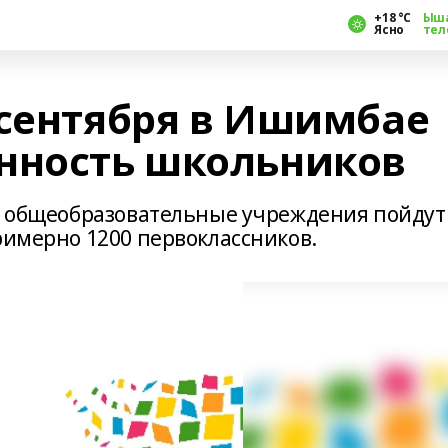
+18 °С
Ыш
Ясно
тел
 сентября в Ишимбае
нность школьников
 в общеобразовательные учреждения пойдут
римерно 1200 первоклассников.