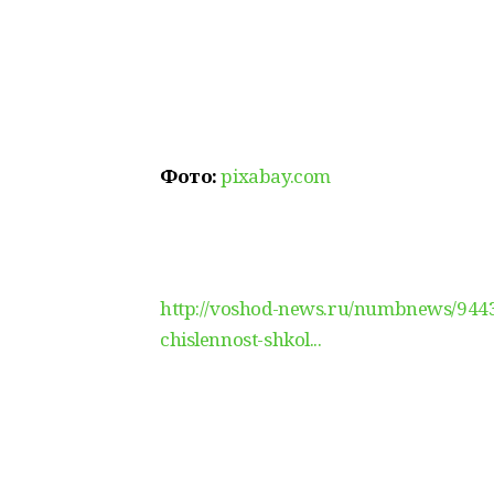
Фото:
pixabay.com
http://voshod-news.ru/numbnews/9443-
chislennost-shkol...