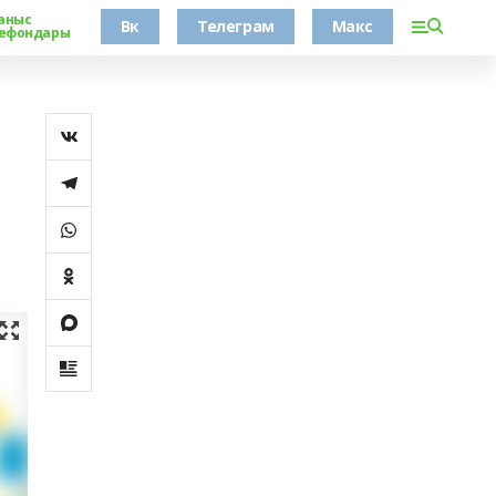
аныс
Вк
Телеграм
Макс
ефондары