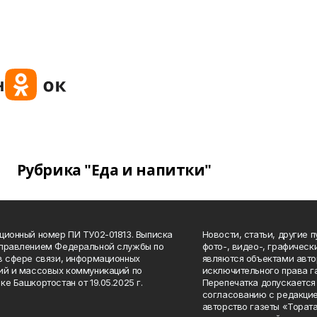
Рубрика "Еда и напитки"
ционный номер ПИ ТУ02-01813. Выписка
Новости, статьи, другие 
Управлением Федеральной службы по
фото-, видео-, графичес
в сфере связи, информационных
являются объектами авто
ий и массовых коммуникаций по
исключительного права г
ке Башкортостан от 19.05.2025 г.
Перепечатка допускается 
согласованию с редакцие
авторство газеты «Тората