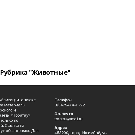
Рубрика "Животные"
публикации, а также
Телефон
кие материалы
8(34794) 4-11-22
рского и
Эл. почта
азеты «Торатау».
toratau@mail.ru
только по
й. Ссылка на
Адрес
у» обязательна. Для
453200, город Ишимбай, ул.