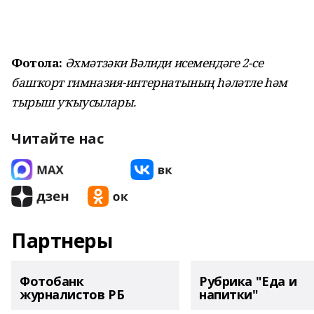
Фотола:
Әхмәтзәки Вәлиди исемендәге 2-се
башҡорт гимназия-интернатының һәләтле һәм
тырыш уҡыусылары.
Читайте нас
Партнеры
Фотобанк
Рубрика "Еда и
журналистов РБ
напитки"