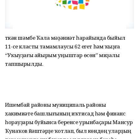
Үткән шәмбе Ҡала мәҙәниәт һарайында быйыл
11-се класты тамамлаусы 62 егет һәм ҡыҙға
“Уҡыуҙағы айырым уңыштар өсөн” миҙалы
тапшырылды.
Ишембай районы муниципаль районы
хакимиәте башлығының иҡтисад һәм финанс
һорауҙары буйынса беренсе урынбаҫары Мансур
Ҡунаҡов йәштәрҙе ҡотлап, был көндөң уларҙың