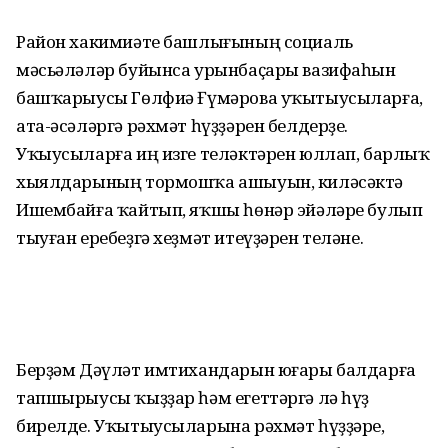
Район хакимиәте башлығының социаль
мәсьәләләр буйынса урынбаҫары вазифаһын
башҡарыусы Гөлфиә Ғүмәрова уҡытыусыларға,
ата-әсәләргә рәхмәт һүҙҙәрен белдерҙе.
Уҡыусыларға иң изге теләктәрен юллап, барлыҡ
хыялдарының тормошҡа ашыуын, киләсәктә
Ишембайға ҡайтып, яҡшы һөнәр эйәләре булып
тыуған еребеҙгә хеҙмәт итеүҙәрен теләне.
Берҙәм Дәүләт имтихандарын юғары балдарға
тапшырыусы ҡыҙҙар һәм егеттәргә лә һүҙ
бирелде. Уҡытыусыларына рәхмәт һүҙҙәре,