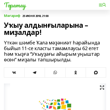
Торатау
Мәғариф
25 ИЮНЯ 2018, 21:00
Уҡыу алдынғыларына –
миҙалдар!
Үткән шәмбе Ҡала мәҙәниәт һарайында
быйыл 11-се класты тамамлаусы 62 егет
һәм ҡыҙға “Уҡыуҙағы айырым уңыштар
өсөн” миҙалы тапшырылды.