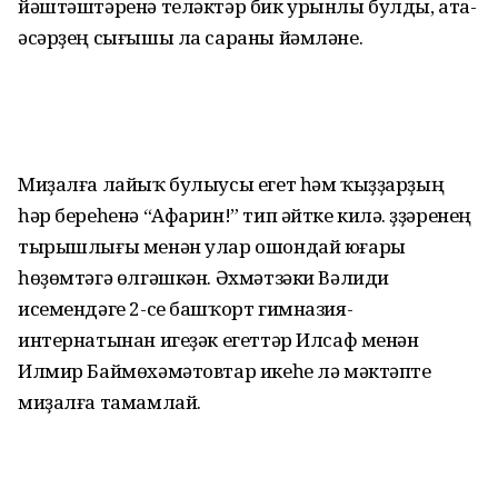
йәштәштәренә теләктәр бик урынлы булды, ата-
әсәрҙең сығышы ла сараны йәмләне.
Миҙалға лайыҡ булыусы егет һәм ҡыҙҙарҙың
һәр береһенә “Афарин!” тип әйтке килә. Үҙҙәренең
тырышлығы менән улар ошондай юғары
һөҙөмтәгә өлгәшкән. Әхмәтзәки Вәлиди
исемендәге 2-се башҡорт гимназия-
интернатынан игеҙәк егеттәр Илсаф менән
Илмир Баймөхәмәтовтар икеһе лә мәктәпте
миҙалға тамамлай.