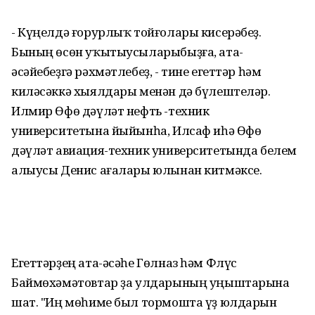
- Күңелдә ғорурлыҡ тойғолары кисерәбеҙ.
Бының өсөн уҡытыусыларыбыҙға, ата-
әсәйебеҙгә рәхмәтлебеҙ, - тине егеттәр һәм
киләсәккә хыялдары менән дә бүлештеләр.
Илмир Өфө дәүләт нефть -техник
университетына йыйынһа, Илсаф иһә Өфө
дәүләт авиация-техник университетында белем
алыусы Денис ағалары юлынан китмәксе.
Егеттәрҙең ата-әсәһе Гөлназ һәм Флүс
Баймөхәмәтовтар ҙа улдарының уңыштарына
шат. "Иң мөһиме был тормошта үҙ юлдарын