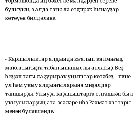
тормошонда иң бәхетле мәлдәрҙең береһе
булыуын, ә алда тағы ла етдирәк һынауҙар
көтөүен билдәләне.
- Ҡаршылыҡтар алдында юғалып ҡалмағыҙ,
маҡсатығыҙға табан ышаныслы атлағыҙ. Беҙ
һеҙҙән тағы ла ҙурыраҡ уңыштар көтәбеҙ, - тине
ул һәм уҡыу алдынғыларына миҙалдар
тапшырҙы. Уҡыуҙа ҡаҙаныштарға өлгәшкән был
уҡыусыларҙың ата-әсәләре иһә Рәхмәт хаттары
менән бүләкләнде.