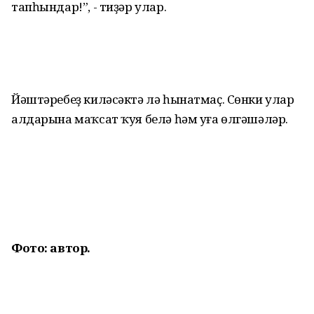
тапһындар!”, - тиҙәр улар.
Йәштәребеҙ киләсәктә лә һынатмаҫ. Сөнки улар
алдарына маҡсат ҡуя белә һәм уға өлгәшәләр.
Фото: автор.