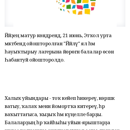
Йәйҙең матур көндәрендә, 21 июнь, Этҡол урта
мәктәбендә ойошторолған "Йәйләү" ял һәм
һауыҡтырыу лагерына йөрөгән балалар өсөн
Һабантуй ойошторолдо.
Халыҡ уйындары - тоҡ кейеп һикереү, көршәк
ватыу, ҡалаҡ менән йомортҡа китереү, һәр
ваҡыттағыса, ҡыҙыҡ һәм күңелле барҙы.
Балаларҙың һәр ҡайһыһы уйын-ярыштарҙа