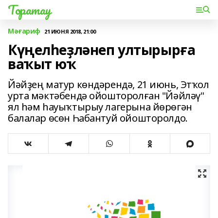
Торатау
Мәғариф
21 ИЮНЯ 2018, 21:00
Күңелһеҙләнеп ултырырға
ваҡыт юҡ
Йәйҙең матур көндәрендә, 21 июнь, Этҡол
урта мәктәбендә ойошторолған "Йәйләү"
ял һәм һауыҡтырыу лагерына йөрөгән
балалар өсөн Һабантуй ойошторолдо.