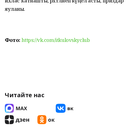
ихлас ҡатнашты, рәхәтләнеп күңел асты, приздар
яуланы.
Фото:
https://vk.com/itkulovskyclub
Читайте нас