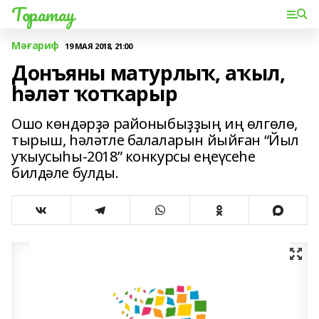
Торатау
Мәғариф
19 МАЯ 2018, 21:00
Донъяны матурлыҡ, аҡыл,
һәләт ҡотҡарыр
Ошо көндәрҙә районыбыҙҙың иң өлгөлө,
тырыш, һәләтле балаларын йыйған “Йыл
уҡыусыһы-2018” конкурсы еңеүсеһе
билдәле булды.