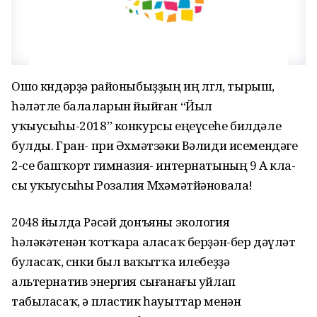
Ошо көндәрҙә районыбыҙҙың иң өлгөлө, тырыш,
һәләтле балаларын йыйған “Йыл
уҡыусыһы-2018” конкурсы еңеүсеһе билдәле
булды. Гран- при Әхмәтзәки Вәлиди исемендәге
2-се башҡорт гимназия- интернатының 9 А кла-
сы уҡыусыһы Розалия Мөхәмәтйәновала!
2048 йылда Рәсәй донъяны экология
һәләкәтенән ҡотҡара аласаҡ берҙән-бер дәүләт
буласаҡ, сөнки был ваҡытҡа илебеҙҙә
альтернатив энергия сығанағы уйлап
табыласаҡ, ә пластик һауыттар менән