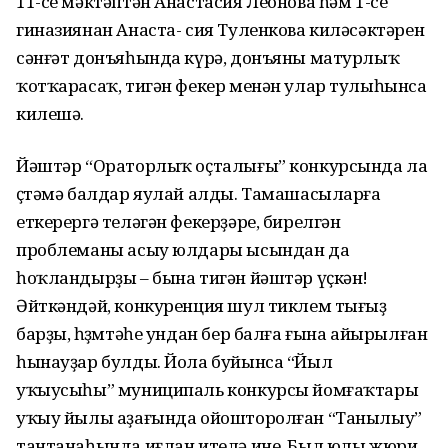
11-се мәктәптән Анастасия Леонова һәм 1-се
гиназиянан Анаста- сия Туленкова киләсәктәрен
сәнғәт донъяһында күрә, донъяны матурлыҡ
ҡотҡарасаҡ, тигән фекер менән улар тулыһынса
килешә.
Йәштәр “Ораторлыҡ оҫталығы” конкурсында ла
өҫтәмә балдар яулай алды. Тамашасыларға
еткерергә теләгән фекерҙәре, бирелгән
проблеманы асыу юлдары ысындан да
һоҡландырҙы – бына тигән йәштәр үҫкән!
Әйткәндәй, конкуренция шул тиклем тығыҙ
барҙы, һөҙөмтәһе ундан бер балға ғына айырылған
һынауҙар булды. Йола буйынса “Йыл
уҡыусыһы” муниципаль конкурсы йомғаҡтары
уҡыу йылы аҙағында ойошторолған “Танылыу”
тантанаһында иғлан ителә ине. Был юлы жюри