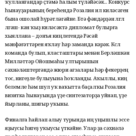
ҡулланғандар өҫтәмә һалым түләйәсәк... Конкурс
һынауҙарының береһендә Розалия ил киләсәген
бына ошолай һүрәтләгәйне. Бөтә фәндәрҙән өлгөлө
өлгәш- кән ҡыҙ киләсәктә дипломат булырға
хыяллана – донъя киңлегендә Рәсәй
мәнфәғәттәрен яҡлау һәр заманда кәрәк. Көслө
команда булып, класташтары менән Берләшкән
Милләттәр Ойошмаһы ултырышын
сәхнәләштергәндә жюри ағзалары һәр фекерҙең
тос, нигеҙле булыуына һоҡланды. Аҡыллы, киң
белемле һәм шул уҡ ваҡытта баҫалҡы Розалия
визитка һынауында үҙе синтезаторҙа уйнап, үҙе
йырланы, шиғыр уҡыны.
Финалға һайлап алыу турында иң уңышлы эссе
яҙыусы һигеҙ уҡыусы үткәйне. Улар ҙа сәхнәлә