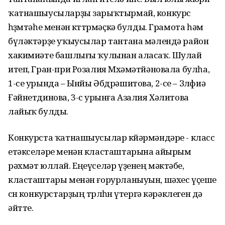
ҡатнашыусыларҙы зарыҡтырмай, конкурс
һөҙөмтәһе менән көттөрмәҫкә булды. Грамота һәм
бүләктәрҙе уҡыусылар тантана мәлендә район
хакимиәте башлығы ҡулынан аласаҡ. Шулай
итеп, Гран-при Розалия Мөхәмәтйәновала булһа,
1-се урында – Ынйы Әбдрәшитова, 2-се – Зөлфиә
Ғәйнетдинова, 3-сө урынға Азалия Хәлитова
лайыҡ булды.
Конкурста ҡатнашыусылар көйәрмәндәре - класс
етәкселәре менән класташтарына айырым
рәхмәт юллай. Еңеүселәр үҙенең мәктәбе,
класташтары менән ғорурланыуын, шәхес үҫеше
өсөн конкурстарҙың төрлөһөн үтергә кәрәклеген дә
әйтте.