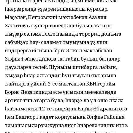
төрлө һәләттәрен аса алды, иң мөһиме, киләсәк
һөнәрҙәрендә үҙҙәрен ышаныслы күрәләр.
Мәҫәлән, Петровский мәктәбенән Азалия
Хәлитова акушер-гинеколог булып, ҡатын-
ҡыҙҙар сәләмәтлеге һағында торорға, донъяға
сабыйҙар һау- сәләмәт тыуыуына үҙ өлөшөн
индерергә йыйына. Үрге Этҡол мәктәбенән
Зөлфиә Ғәйнетдинова ла табип булып, балалар
дауаларға теләй. Шуныһы иғтибарға лайыҡ,
ҡыҙҙар һөнәр алғандан һуң тыуған яҡтарына
ҡайтырға уйлай. 2-се мәктәптән КВН геройы
Борис Девяткинды әле үк ысын мәғәнәһендә
артист тип атарға була, һөнәрҙе лә ул ошо өлкәлә
һайламаҡсы. 12-се лицейҙан Ынйы Әбдрәшитова
һәм Башҡорт кадет корпусынан Әлфиә Ғайсина
тамашасыларҙы журналист һөнәренә ғашиҡ итте.