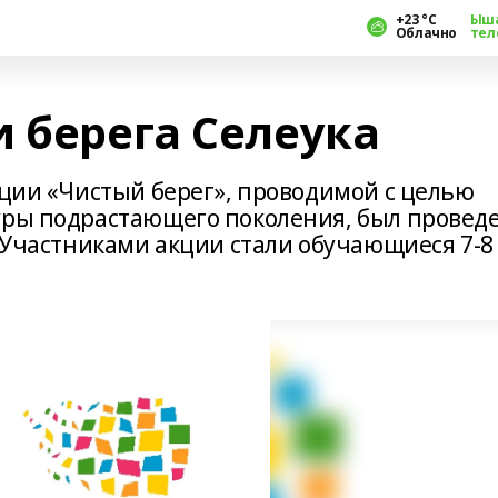
+23 °С
Ыш
Облачно
тел
 берега Селеука
кции «Чистый берег», проводимой с целью
уры подрастающего поколения, был провед
. Участниками акции стали обучающиеся 7-8