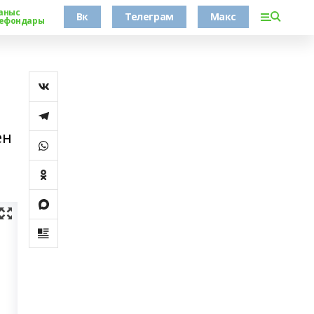
аныс
Вк
Телеграм
Макс
ефондары
ен