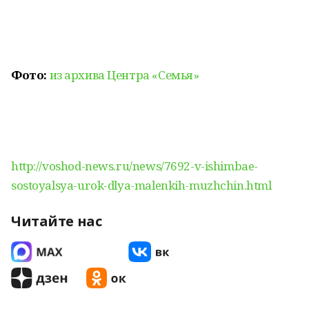
Фото:
из архива Центра «Семья»
http://voshod-news.ru/news/7692-v-ishimbae-
sostoyalsya-urok-dlya-malenkih-muzhchin.html
Читайте нас