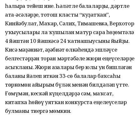
һалырға тейеш ине. Һәләтле балаларҙы, дәртле
ата-әсәләрҙе, тотош класты “ҡуҙғатҡан”,
Кинйәбулат, Маҡар, Сәлих, Тимашевка, Верхотор
уҡыусылары ла ҡушылған матур сара һөҙөмтәлә
4 йәштән 10 йәшкәсә 24 ҡатнашыусыны йыйҙы.
Кисә мәҙәниәт, әҙәбиәт өлкәһендә эшләүсе
белгестәрҙән торған мәртәбәле жюри еңеүселәрҙе
асыҡланы. Жюри ағзалары бер юлы ун бишләгән
баланы йәлеп иткән 33-сө балалар баҡсаһы
төркөмөн айырым бүләк менән билдәләп үтте.
Ғөмүмән, кескәй күңелдәрҙә сәм, маҡсат,
китапҡа һөйөү уятҡан конкурста еңелеүселәр
булманы тиергә мөмкин.