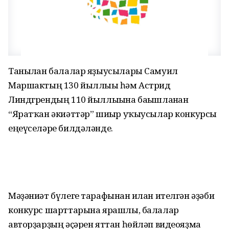
Танылған балалар яҙыусылары Самуил
Маршактың 130 йыллығы һәм Астрид
Линдгрендың 110 йыллығына бағышланған
“Яратҡан әкиәттәр” шиғыр уҡыусылар конкурсы
еңеүселәре билдәләнде.
Мәҙәниәт бүлеге тарафынан иғлан ителгән әҙәби
конкурс шарттарына ярашлы, балалар
авторҙарҙың әҫәрен яттан һөйләп видеояҙма