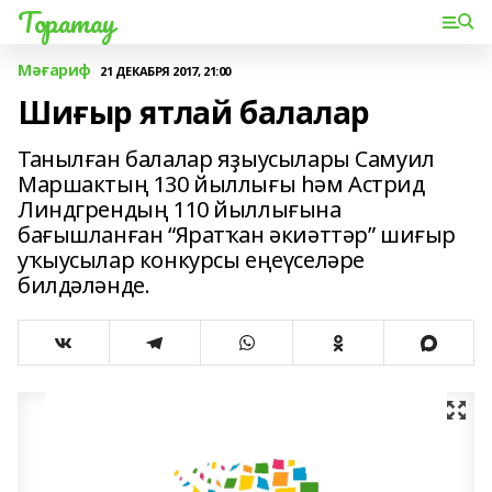
Торатау
Мәғариф
21 ДЕКАБРЯ 2017, 21:00
Шиғыр ятлай балалар
Танылған балалар яҙыусылары Самуил
Маршактың 130 йыллығы һәм Астрид
Линдгрендың 110 йыллығына
бағышланған “Яратҡан әкиәттәр” шиғыр
уҡыусылар конкурсы еңеүселәре
билдәләнде.