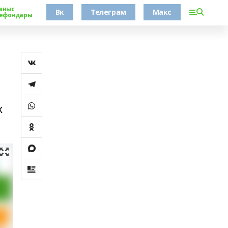
аныс
Вк
Телеграм
Макс
ефондары
х