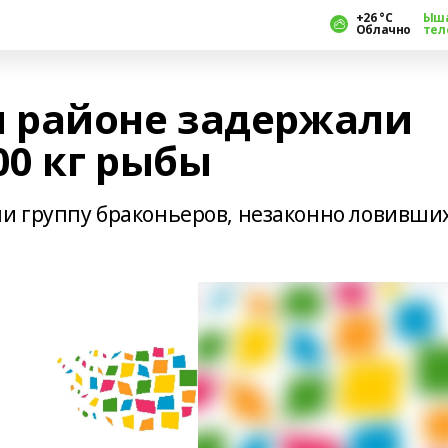
+26 °С
Ыш
Облачно
тел
 районе задержали
00 кг рыбы
и группу браконьеров, незаконно ловивши