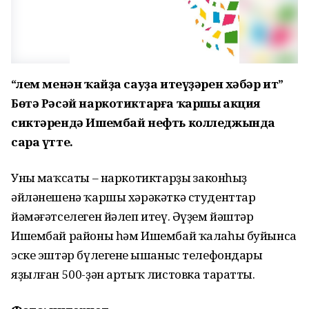
“Үлем менән ҡайҙа сауҙа итеүҙәрен хәбәр ит”
Бөтә Рәсәй наркотиктарға ҡаршы акция
сиктәрендә Ишембай нефть колледжында
сара үтте.
Уның маҡсаты – наркотиктарҙың законһыҙ
әйләнешенә ҡаршы хәрәкәткә студенттар
йәмәғәтселеген йәлеп итеү. Әүҙем йәштәр
Ишембай районы һәм Ишембай ҡалаһы буйынса
эске эштәр бүлегенең ышаныс телефондары
яҙылған 500-ҙән артыҡ листовка таратты.