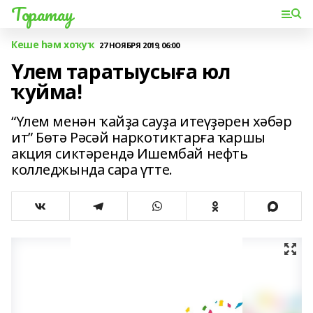
Торатау
Кеше һәм хоҡуҡ
27 НОЯБРЯ 2019, 06:00
Үлем таратыусыға юл
ҡуйма!
“Үлем менән ҡайҙа сауҙа итеүҙәрен хәбәр
ит” Бөтә Рәсәй наркотиктарға ҡаршы
акция сиктәрендә Ишембай нефть
колледжында сара үтте.