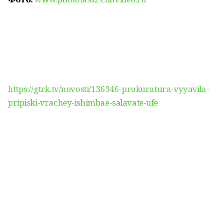
https://gtrk.tv/novosti/136346-prokuratura-vyyavila-
pripiski-vrachey-ishimbae-salavate-ufe