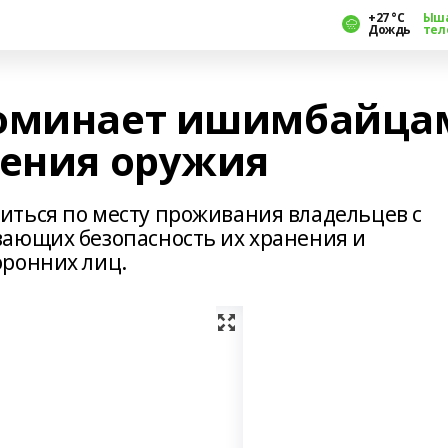
+27 °С
Ыш
Дождь
тел
поминает ишимбайца
нения оружия
ться по месту проживания владельцев с
вающих безопасность их хранения и
оронних лиц.