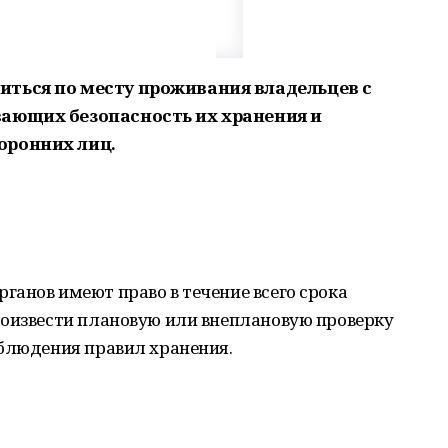
ться по месту проживания владельцев с
ающих безопасность их хранения и
оронних лиц.
анов имеют право в течение всего срока
роизвести плановую или внеплановую проверку
облюдения правил хранения.