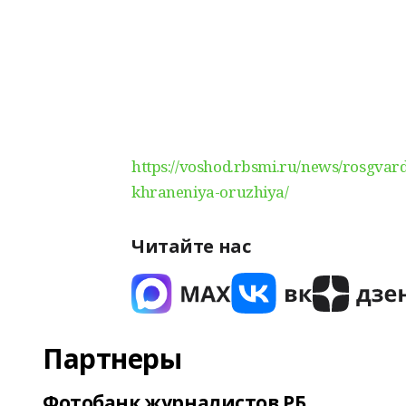
https://voshod.rbsmi.ru/news/rosgva
khraneniya-oruzhiya/
Читайте нас
Партнеры
Фотобанк журналистов РБ