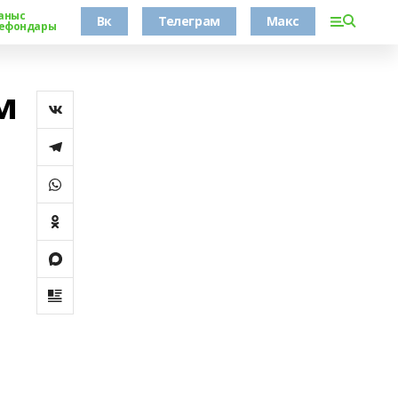
аныс
Вк
Телеграм
Макс
ефондары
м