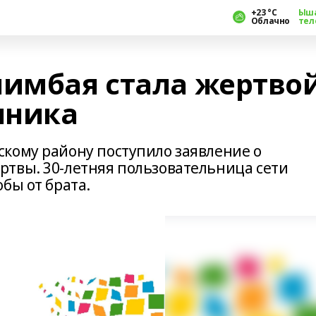
+23 °С
Ыш
Облачно
тел
имбая стала жертво
нника
кому району поступило заявление о
твы. 30-летняя пользовательница сети
бы от брата.