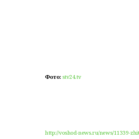
Фото:
stv24.tv
http://voshod-news.ru/news/11339-zhit