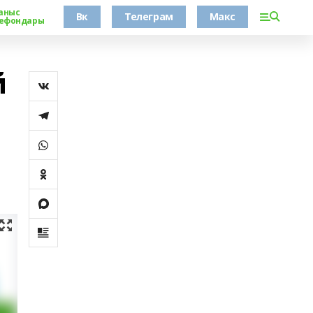
аныс
Вк
Телеграм
Макс
ефондары
й