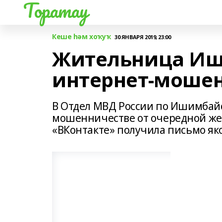
Торатау
Кеше һәм хоҡуҡ
30 ЯНВАРЯ 2019, 23:00
Жительница Иш
интернет-моше
В Отдел МВД России по Ишимбайс
мошенничестве от очередной жер
«ВКонтакте» получила письмо яко