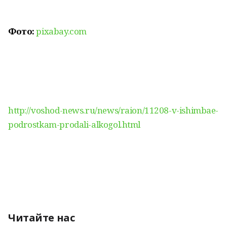
Фото:
pixabay.com
http://voshod-news.ru/news/raion/11208-v-ishimbae-
podrostkam-prodali-alkogol.html
Читайте нас