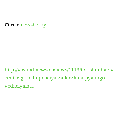
Фото:
newsbel.by
http://voshod-news.ru/news/11199-v-ishimbae-v-
centre-goroda-policiya-zaderzhala-pyanogo-
voditelya.ht...