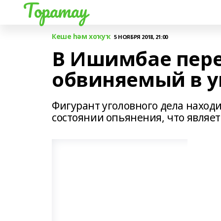
Торатау
Кеше һәм хоҡуҡ
5 НОЯБРЯ 2018, 21:00
В Ишимбае пере
обвиняемый в у
Фигурант уголовного дела наход
состоянии опьянения, что являе