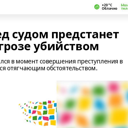
+20 °С
Ыш
Облачно
тел
д судом предстанет
грозе убийством
ился в момент совершения преступления в
тся отягчающим обстоятельством.