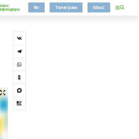
аныс
Вк
Телеграм
Макс
ефондары