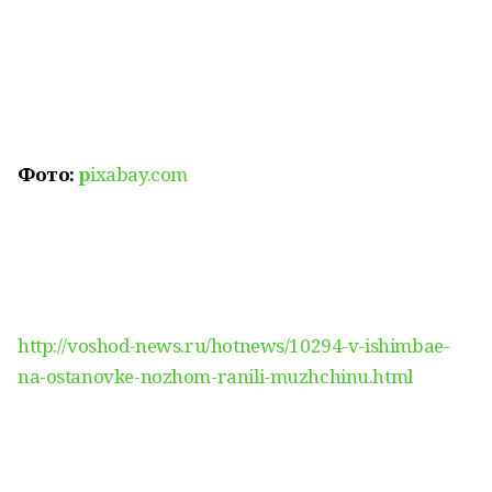
Фото:
p
ixabay.com
http://voshod-news.ru/hotnews/10294-v-ishimbae-
na-ostanovke-nozhom-ranili-muzhchinu.html