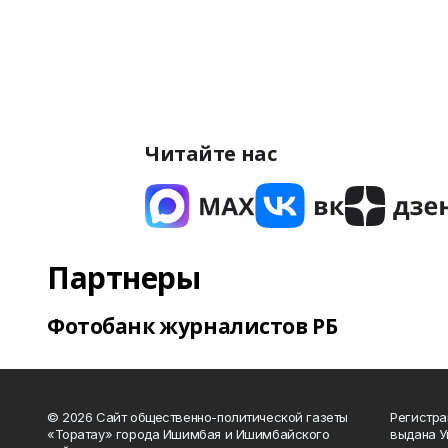
Читайте нас
Партнеры
Фотобанк журналистов РБ
© 2026 Сайт общественно-политической газеты
Регистра
«Торатау» города Ишимбая и Ишимбайского
выдана 