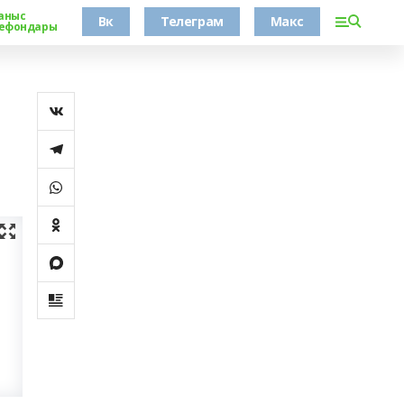
аныс
Вк
Телеграм
Макс
ефондары