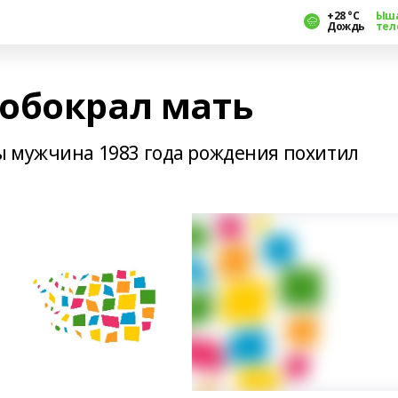
+28 °С
Ыш
Дождь
тел
обокрал мать
ы мужчина 1983 года рождения похитил