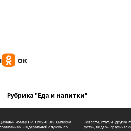
Рубрика "Еда и напитки"
ционный номер ПИ ТУ02-01813. Выписка
Новости, статьи, другие 
Управлением Федеральной службы по
фото-, видео-, графичес