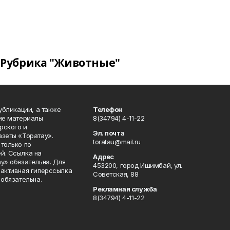
Рубрика "Животные"
публикации, а также
Телефон
кие материалы
8(34794) 4-11-22
рского и
Эл. почта
азеты «Торатау».
toratau@mail.ru
только по
й. Ссылка на
Адрес
у» обязательна. Для
453200, город Ишимбай, ул.
 активная гиперссылка
Советская, 88
 обязательна.
Рекламная служба
8(34794) 4-11-22