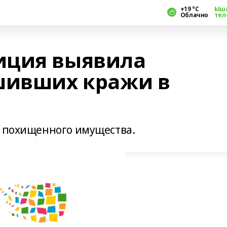
+19 °С
Ыш
Облачно
тел
иция выявила
шивших кражи в
к похищенного имущества.