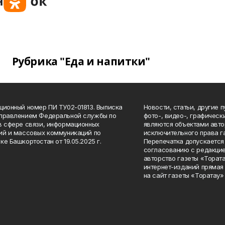
Рубрика "Еда и напитки"
ционный номер ПИ ТУ02-01813. Выписка
Новости, статьи, другие 
Управлением Федеральной службы по
фото-, видео-, графичес
в сфере связи, информационных
являются объектами авто
ий и массовых коммуникаций по
исключительного права г
ке Башкортостан от 19.05.2025 г.
Перепечатка допускается 
согласованию с редакцие
авторство газеты «Тората
интернет-изданий прямая
на сайт газеты «Торатау»