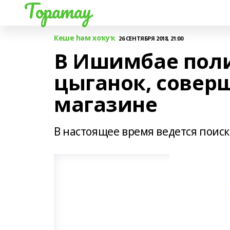
Торатау
Кеше һәм хоҡуҡ
26 СЕНТЯБРЯ 2018, 21:00
В Ишимбае пол
цыганок, совер
магазине
В настоящее время ведется поис