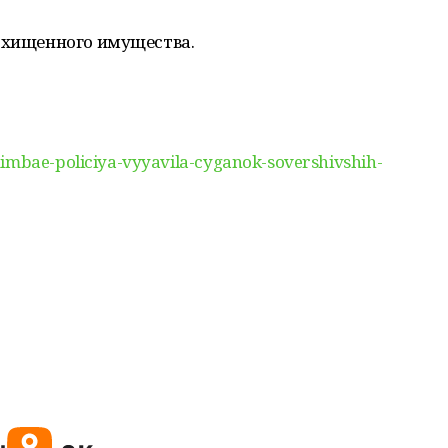
похищенного имущества.
himbae-policiya-vyyavila-cyganok-sovershivshih-