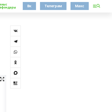
аныс
Вк
Телеграм
Макс
ефондары