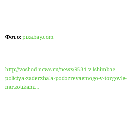
Фото:
pixabay.com
http://voshod-news.ru/news/9534-v-ishimbae-
policiya-zaderzhala-podozrevaemogo-v-torgovle-
narkotikami...