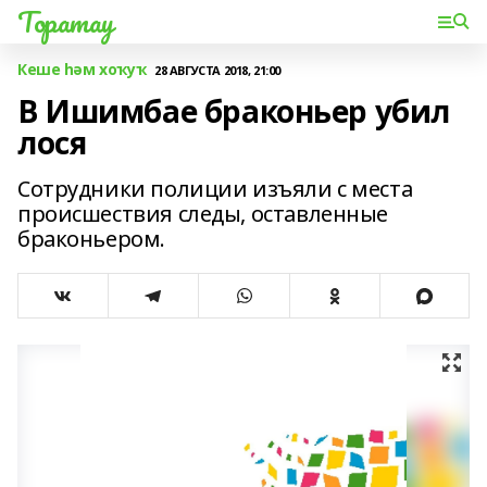
Торатау
Кеше һәм хоҡуҡ
28 АВГУСТА 2018, 21:00
В Ишимбае браконьер убил
лося
Сотрудники полиции изъяли с места
происшествия следы, оставленные
браконьером.