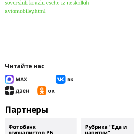
sovershili-krazhi-esche-iz-neskolkih-
avtomobiley.html
Читайте нас
Партнеры
Фотобанк
Рубрика "Еда и
журналистов РБ
напитки"