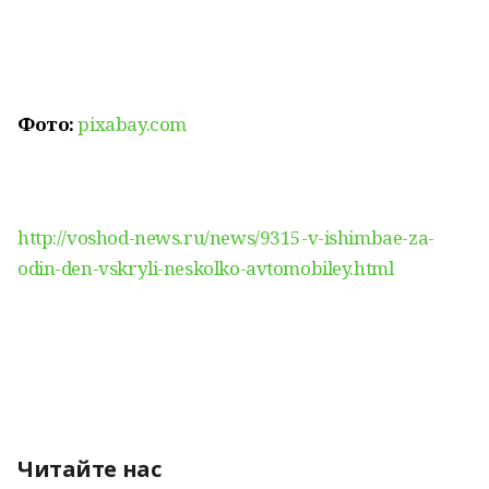
Фото:
pixabay.com
http://voshod-news.ru/news/9315-v-ishimbae-za-
odin-den-vskryli-neskolko-avtomobiley.html
Читайте нас