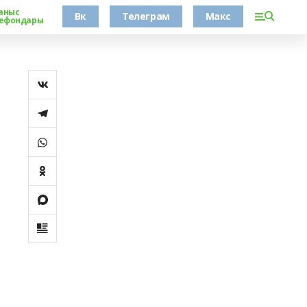
аныс
Вк
Телеграм
Макс
ефондары