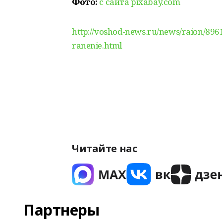
Фото:
с сайта pixabay.com
http://voshod-news.ru/news/raion/89
ranenie.html
Читайте нас
Партнеры