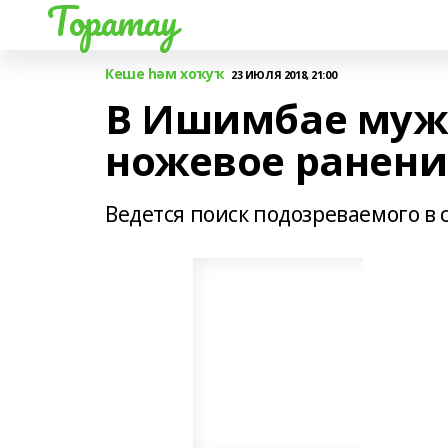
Торатау
Кеше һәм хоҡуҡ
23 ИЮЛЯ 2018, 21:00
В Ишимбае муж
ножевое ранени
Ведется поиск подозреваемого в