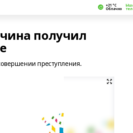
+21 °С
Ыш
Облачно
тел
чина получил
е
 совершении преступления.