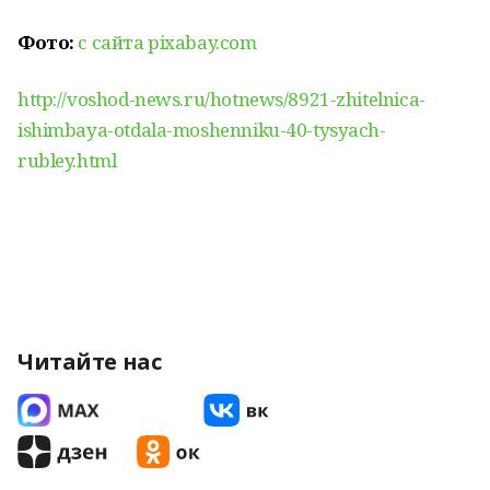
Фото:
с сайта pixabay.com
http://voshod-news.ru/hotnews/8921-zhitelnica-
ishimbaya-otdala-moshenniku-40-tysyach-
rubley.html
Читайте нас