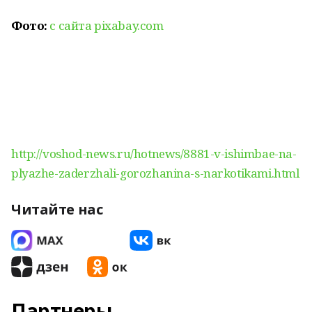
Фото:
с сайта pixabay.com
http://voshod-news.ru/hotnews/8881-v-ishimbae-na-
plyazhe-zaderzhali-gorozhanina-s-narkotikami.html
Читайте нас
Партнеры